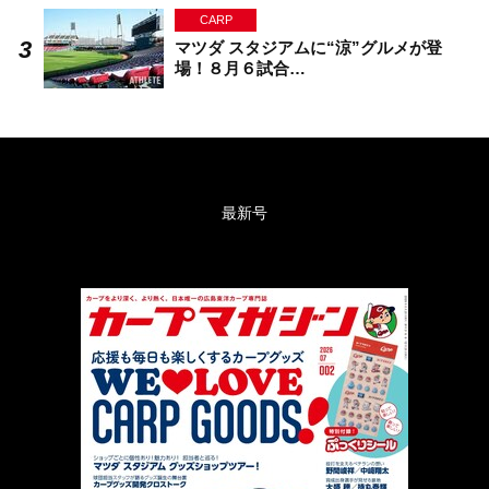
CARP
マツダ スタジアムに“涼”グルメが登
場！８月６試合…
最新号