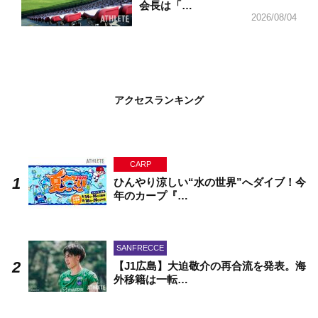
会長は「…
2026/08/04
アクセスランキング
CARP
ひんやり涼しい“水の世界”へダイブ！今
年のカープ『…
SANFRECCE
【J1広島】大迫敬介の再合流を発表。海
外移籍は一転…