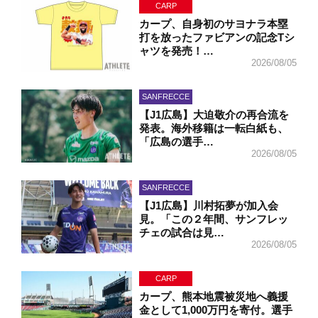
CARP
カープ、自身初のサヨナラ本塁
打を放ったファビアンの記念Tシ
ャツを発売！…
2026/08/05
SANFRECCE
【J1広島】大迫敬介の再合流を
発表。海外移籍は一転白紙も、
「広島の選手…
2026/08/05
SANFRECCE
【J1広島】川村拓夢が加入会
見。「この２年間、サンフレッ
チェの試合は見…
2026/08/05
CARP
カープ、熊本地震被災地へ義援
金として1,000万円を寄付。選手