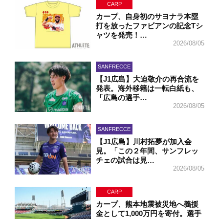
CARP
カープ、自身初のサヨナラ本塁
打を放ったファビアンの記念Tシ
ャツを発売！…
2026/08/05
SANFRECCE
【J1広島】大迫敬介の再合流を
発表。海外移籍は一転白紙も、
「広島の選手…
2026/08/05
SANFRECCE
【J1広島】川村拓夢が加入会
見。「この２年間、サンフレッ
チェの試合は見…
2026/08/05
CARP
カープ、熊本地震被災地へ義援
金として1,000万円を寄付。選手