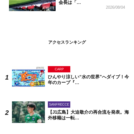
会長は「…
2026/08/04
アクセスランキング
CARP
ひんやり涼しい“水の世界”へダイブ！今
年のカープ『…
SANFRECCE
【J1広島】大迫敬介の再合流を発表。海
外移籍は一転…