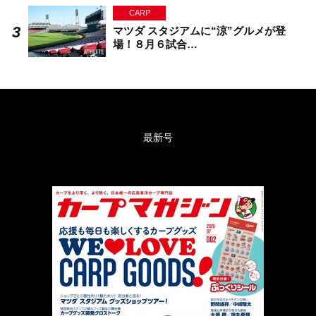
CARP
マツダ スタジアムに“涼”グルメが登
場！８月６試合…
最新号