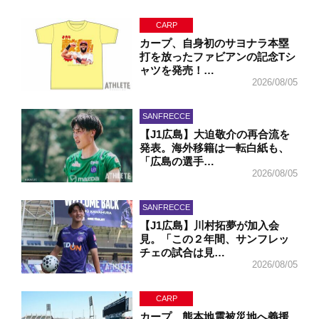
CARP
カープ、自身初のサヨナラ本塁
打を放ったファビアンの記念Tシ
ャツを発売！…
2026/08/05
SANFRECCE
【J1広島】大迫敬介の再合流を
発表。海外移籍は一転白紙も、
「広島の選手…
2026/08/05
SANFRECCE
【J1広島】川村拓夢が加入会
見。「この２年間、サンフレッ
チェの試合は見…
2026/08/05
CARP
カープ、熊本地震被災地へ義援