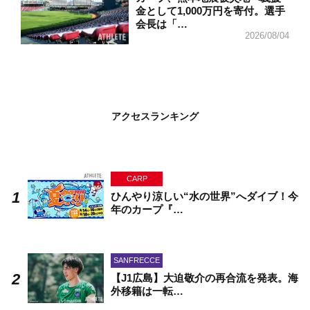
金として1,000万円を寄付。選手
会長は「…
2026/08/04
アクセスランキング
CARP
ひんやり涼しい“水の世界”へダイブ！今
年のカープ『…
SANFRECCE
【J1広島】大迫敬介の再合流を発表。海
外移籍は一転…