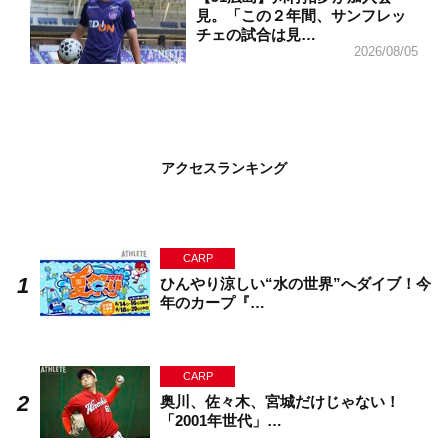
見。「この２年間、サンフレッ
チェの試合は見…
2026/08/05
アクセスランキング
CARP
ひんやり涼しい“水の世界”へダイブ！今
年のカープ『…
CARP
奥川、佐々木、宮城だけじゃない！
「2001年世代」…