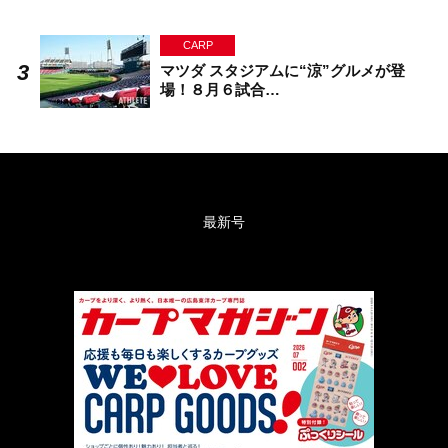
CARP
マツダ スタジアムに“涼”グルメが登
場！８月６試合…
最新号