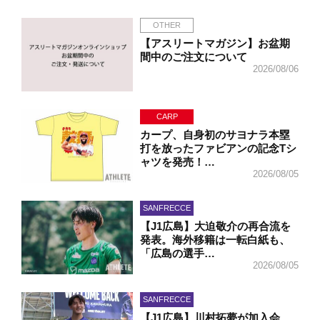
OTHER
【アスリートマガジン】お盆期
間中のご注文について
2026/08/06
CARP
カープ、自身初のサヨナラ本塁
打を放ったファビアンの記念Tシ
ャツを発売！…
2026/08/05
SANFRECCE
【J1広島】大迫敬介の再合流を
発表。海外移籍は一転白紙も、
「広島の選手…
2026/08/05
SANFRECCE
【J1広島】川村拓夢が加入会