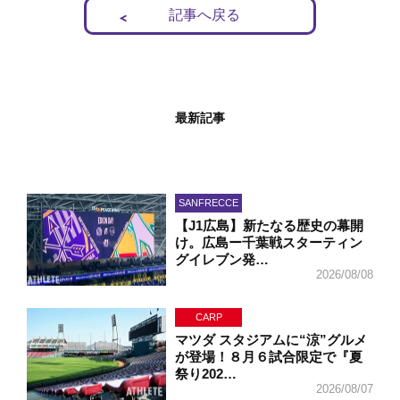
記事へ戻る
最新記事
SANFRECCE
【J1広島】新たなる歴史の幕開
け。広島ー千葉戦スターティン
グイレブン発…
2026/08/08
CARP
マツダ スタジアムに“涼”グルメ
が登場！８月６試合限定で『夏
祭り202…
2026/08/07