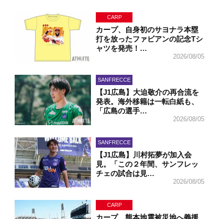
CARP
カープ、自身初のサヨナラ本塁
打を放ったファビアンの記念Tシ
ャツを発売！…
2026/08/05
SANFRECCE
【J1広島】大迫敬介の再合流を
発表。海外移籍は一転白紙も、
「広島の選手…
2026/08/05
SANFRECCE
【J1広島】川村拓夢が加入会
見。「この２年間、サンフレッ
チェの試合は見…
2026/08/05
CARP
カープ、熊本地震被災地へ義援