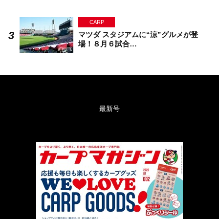
CARP
マツダ スタジアムに“涼”グルメが登
場！８月６試合…
最新号