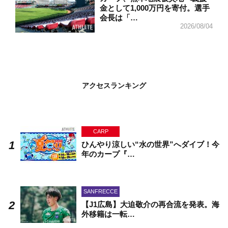
金として1,000万円を寄付。選手
会長は「…
2026/08/04
アクセスランキング
CARP
ひんやり涼しい“水の世界”へダイブ！今
年のカープ『…
SANFRECCE
【J1広島】大迫敬介の再合流を発表。海
外移籍は一転…