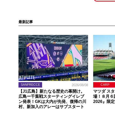
最新記事
SANFRECCE
CARP
2026/08/08
【J1広島】新たなる歴史の幕開け。
マツダ ス
広島ー千葉戦スターティングイレブ
場！８月６
ン発表！GKは大内が先発、復帰の川
2026』限
村、新加入のアレーはサブスタート