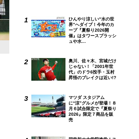
ひんやり涼しい“水の世
界”へダイブ！今年のカ
ープ『夏祭り2026開
催』はタワースプラッシ
ュや水…
奥川、佐々木、宮城だけ
じゃない！「2001年世
代」のドラ6投手・玉村
昇悟のブレイクは近い!?
マツダ スタジアム
に“涼”グルメが登場！８
月６試合限定で『夏祭り
2026』限定７商品を販
売