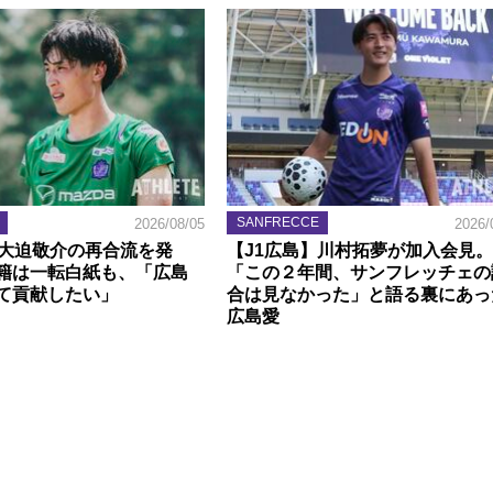
SANFRECCE
2026/08/05
2026/
】大迫敬介の再合流を発
【J1広島】川村拓夢が加入会見。
籍は一転白紙も、「広島
「この２年間、サンフレッチェの
て貢献したい」
合は見なかった」と語る裏にあっ
広島愛