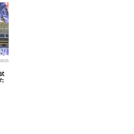
08/05
試
た