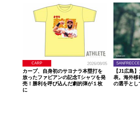
CARP
SANFRECCE
2026/08/05
カープ、自身初のサヨナラ本塁打を
【J1広島
放ったファビアンの記念Tシャツを発
表。海外移
売！勝利を呼び込んだ劇的弾が１枚
の選手とし
に