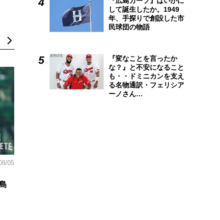
『広島カープ』はいかに
して誕生したか。1949
年、手探りで創設した市
民球団の物語
『変なことを言ったか
な？』と不安になること
も・・ドミニカンを支え
る名物通訳・フェリシア
ーノさん…
08/05
島