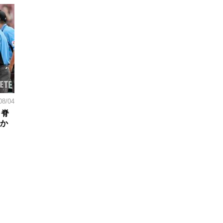
08/04
。脊
日か