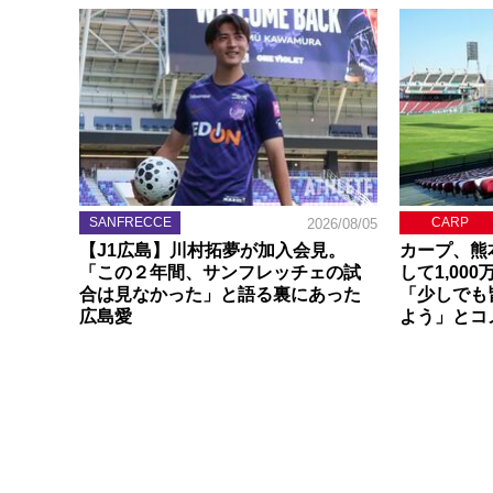
SANFRECCE
CARP
2026/08/05
【J1広島】川村拓夢が加入会見。
カープ、熊
「この２年間、サンフレッチェの試
して1,00
合は見なかった」と語る裏にあった
「少しでも
広島愛
よう」とコ