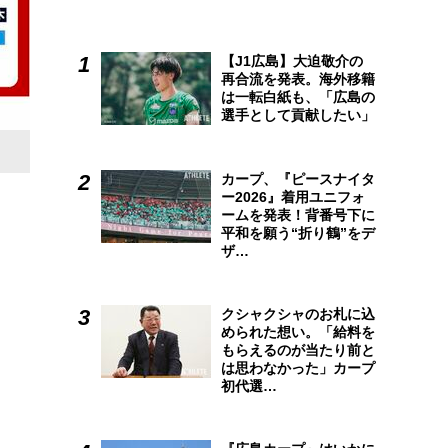
【J1広島】大迫敬介の
再合流を発表。海外移籍
は一転白紙も、「広島の
選手として貢献したい」
カープ、『ピースナイタ
ー2026』着用ユニフォ
ームを発表！背番号下に
平和を願う“折り鶴”をデ
ザ…
クシャクシャのお札に込
められた想い。「給料を
もらえるのが当たり前と
は思わなかった」カープ
初代選…