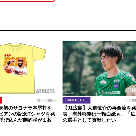
SANFRECCE
2026/08/05
2026/
身初のサヨナラ本塁打を
【J1広島】大迫敬介の再合流を発
ビアンの記念Tシャツを発
表。海外移籍は一転白紙も、「広
呼び込んだ劇的弾が１枚
の選手として貢献したい」