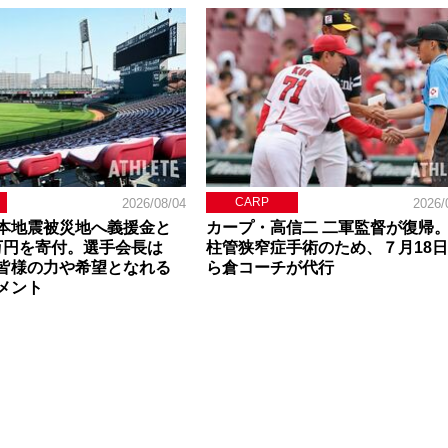
CARP
2026/08/04
2026/
本地震被災地へ義援金と
カープ・高信二 二軍監督が復帰
0万円を寄付。選手会長は
柱管狭窄症手術のため、７月18
皆様の力や希望となれる
ら倉コーチが代行
メント