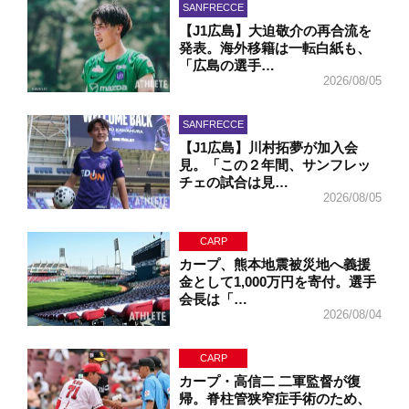
SANFRECCE
【J1広島】大迫敬介の再合流を
発表。海外移籍は一転白紙も、
「広島の選手…
2026/08/05
SANFRECCE
【J1広島】川村拓夢が加入会
見。「この２年間、サンフレッ
チェの試合は見…
2026/08/05
CARP
カープ、熊本地震被災地へ義援
金として1,000万円を寄付。選手
会長は「…
2026/08/04
CARP
カープ・高信二 二軍監督が復
帰。脊柱管狭窄症手術のため、