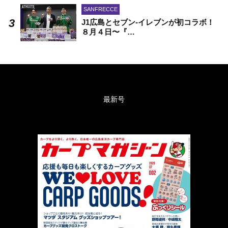
SANFRECCE
J1広島とセブン-イレブンが初コラボ！
８月４日〜『…
最新号