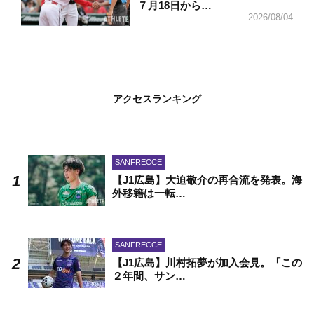
７月18日から…
2026/08/04
アクセスランキング
SANFRECCE
【J1広島】大迫敬介の再合流を発表。海
外移籍は一転…
SANFRECCE
【J1広島】川村拓夢が加入会見。「この
２年間、サン…