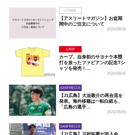
OTHER
【アスリートマガジン】お盆期
間中のご注文について
2026/08/06
CARP
カープ、自身初のサヨナラ本塁
打を放ったファビアンの記念Tシ
ャツを発売！…
2026/08/05
SANFRECCE
【J1広島】大迫敬介の再合流を
発表。海外移籍は一転白紙も、
「広島の選手…
2026/08/05
SANFRECCE
【J1広島】川村拓夢が加入会