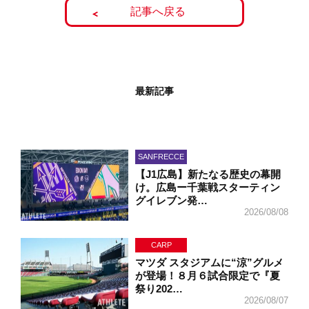
記事へ戻る
最新記事
SANFRECCE
【J1広島】新たなる歴史の幕開
け。広島ー千葉戦スターティン
グイレブン発…
2026/08/08
CARP
マツダ スタジアムに“涼”グルメ
が登場！８月６試合限定で『夏
祭り202…
2026/08/07