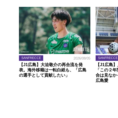
SANFRECCE
SANFRECCE
2026/08/05
【J1広島】大迫敬介の再合流を発
【J1広島
表。海外移籍は一転白紙も、「広島
「この２年
の選手として貢献したい」
合は見なか
広島愛