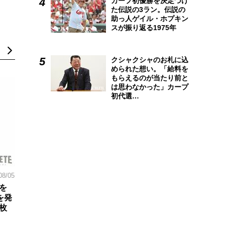
カープ初優勝を決定づけ
た伝説の3ラン。伝説の
助っ人ゲイル・ホプキン
スが振り返る1975年
クシャクシャのお札に込
められた想い。「給料を
もらえるのが当たり前と
は思わなかった」カープ
初代選…
08/05
を
を発
枚