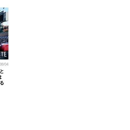
08/04
と
は
る