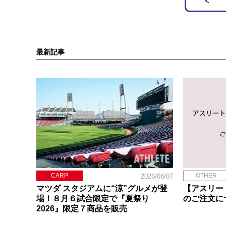
最新記事
CARP
OTHER
2026/08/07
マツダ スタジアムに“涼”グルメが登
【アスリー
場！８月６試合限定で『夏祭り
のご注文に
2026』限定７商品を販売