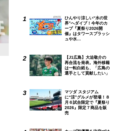
ひんやり涼しい“水の世
界”へダイブ！今年のカ
ープ『夏祭り2026開
催』はタワースプラッシ
ュや水…
【J1広島】大迫敬介の
再合流を発表。海外移籍
は一転白紙も、「広島の
選手として貢献したい」
マツダ スタジアム
に“涼”グルメが登場！８
月６試合限定で『夏祭り
2026』限定７商品を販
売