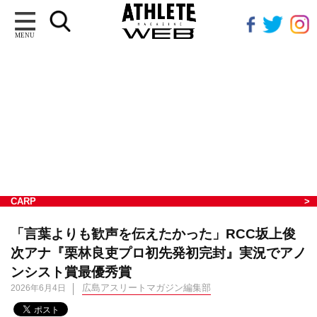
MENU
CARP
「言葉よりも歓声を伝えたかった」RCC坂上俊
次アナ『栗林良吏プロ初先発初完封』実況でアノ
ンシスト賞最優秀賞
広島アスリートマガジン編集部
2026年6月4日