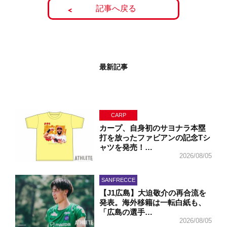
記事へ戻る
最新記事
CARP
カープ、自身初のサヨナラ本塁
打を放ったファビアンの記念Tシ
ャツを発売！…
2026/08/05
SANFRECCE
【J1広島】大迫敬介の再合流を
発表。海外移籍は一転白紙も、
「広島の選手…
2026/08/05