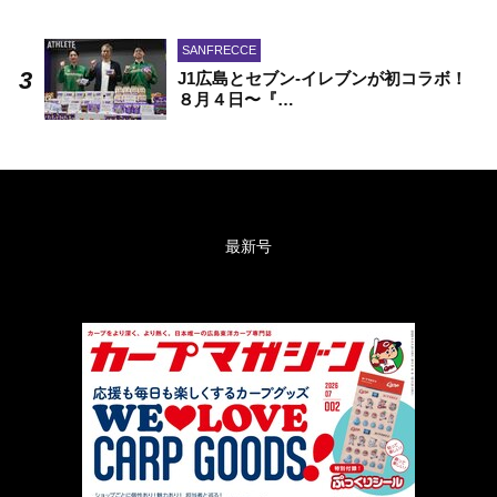
SANFRECCE
J1広島とセブン-イレブンが初コラボ！
８月４日〜『…
最新号