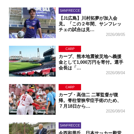
SANFRECCE
【J1広島】川村拓夢が加入会
見。「この２年間、サンフレッ
チェの試合は見…
2026/08/05
CARP
カープ、熊本地震被災地へ義援
金として1,000万円を寄付。選手
会長は「…
2026/08/04
CARP
カープ・高信二 二軍監督が復
帰。脊柱管狭窄症手術のため、
７月18日から…
2026/08/04
SANFRECCE
今西和男氏、日本サッカー殿堂