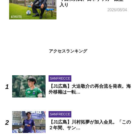
入り
2026/08/04
アクセスランキング
SANFRECCE
【J1広島】大迫敬介の再合流を発表。海
外移籍は一転…
SANFRECCE
【J1広島】川村拓夢が加入会見。「この
２年間、サン…