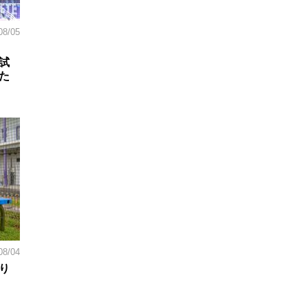
08/05
試
た
08/04
り