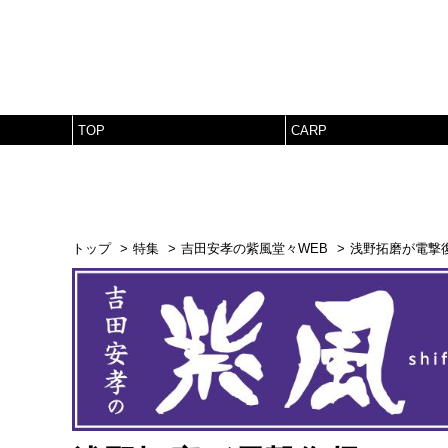
TOP
CARP
トップ
特集
吉田安孝の紫風堂々WEB
浅野拓磨が電撃復