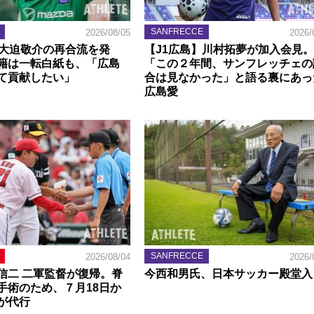
SANFRECCE
2026/08/05
2026/
】大迫敬介の再合流を発
【J1広島】川村拓夢が加入会見。
籍は一転白紙も、「広島
「この２年間、サンフレッチェの
て貢献したい」
合は見なかった」と語る裏にあっ
広島愛
SANFRECCE
2026/08/04
2026/
信二 二軍監督が復帰。脊
今西和男氏、日本サッカー殿堂入
手術のため、７月18日か
が代行