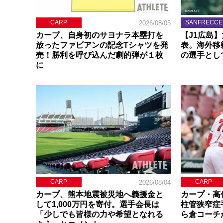
CARP
SANFRECCE
2026/08/05
カープ、自身初のサヨナラ本塁打を
【J1広島
放ったファビアンの記念Tシャツを発
表。海外移
売！勝利を呼び込んだ劇的弾が１枚
の選手とし
に
CARP
CARP
2026/08/04
カープ、熊本地震被災地へ義援金と
カープ・高
して1,000万円を寄付。選手会長は
柱管狭窄症
「少しでも皆様の力や希望となれる
ら倉コーチ