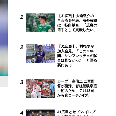
【J1広島】大迫敬介の
再合流を発表。海外移籍
は一転白紙も、「広島の
選手として貢献したい」
【J1広島】川村拓夢が
加入会見。「この２年
間、サンフレッチェの試
合は見なかった」と語る
裏にあっ…
カープ・高信二 二軍監
督が復帰。脊柱管狭窄症
手術のため、７月18日
から倉コーチが代行
J1広島とセブン-イレブ