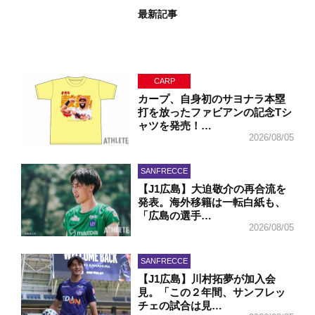
最新記事
CARP
カープ、自身初のサヨナラ本塁
打を放ったファビアンの記念Tシ
ャツを発売！…
2026/08/05
SANFRECCE
【J1広島】大迫敬介の再合流を
発表。海外移籍は一転白紙も、
「広島の選手…
2026/08/05
SANFRECCE
【J1広島】川村拓夢が加入会
見。「この２年間、サンフレッ
チェの試合は見…