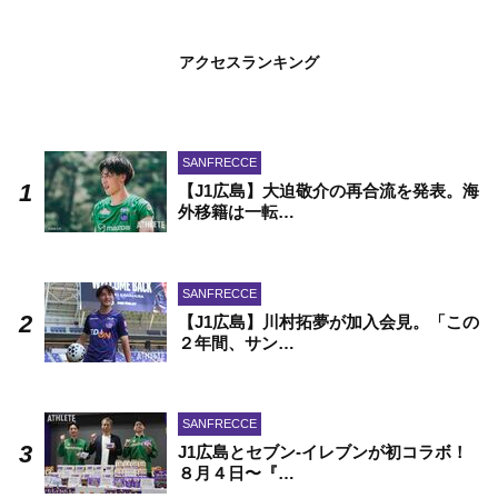
アクセスランキング
SANFRECCE
【J1広島】大迫敬介の再合流を発表。海
外移籍は一転…
SANFRECCE
【J1広島】川村拓夢が加入会見。「この
２年間、サン…
SANFRECCE
J1広島とセブン-イレブンが初コラボ！
８月４日〜『…