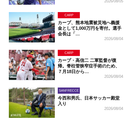
2026/08/05
CARP
カープ、熊本地震被災地へ義援
金として1,000万円を寄付。選手
会長は「…
2026/08/04
CARP
カープ・高信二 二軍監督が復
帰。脊柱管狭窄症手術のため、
７月18日から…
2026/08/04
SANFRECCE
今西和男氏、日本サッカー殿堂
入り
2026/08/04