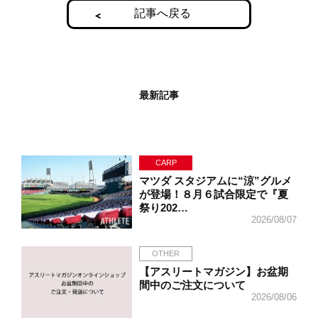
記事へ戻る
最新記事
CARP
マツダ スタジアムに“涼”グルメ
が登場！８月６試合限定で『夏
祭り202…
2026/08/07
OTHER
【アスリートマガジン】お盆期
間中のご注文について
2026/08/06