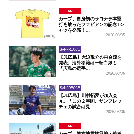
CARP
カープ、自身初のサヨナラ本塁
打を放ったファビアンの記念Tシ
ャツを発売！…
2026/08/05
SANFRECCE
【J1広島】大迫敬介の再合流を
発表。海外移籍は一転白紙も、
「広島の選手…
2026/08/05
SANFRECCE
【J1広島】川村拓夢が加入会
見。「この２年間、サンフレッ
チェの試合は見…
2026/08/05
CARP
カープ、熊本地震被災地へ義援