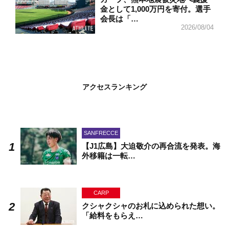
金として1,000万円を寄付。選手
会長は「…
2026/08/04
アクセスランキング
SANFRECCE
【J1広島】大迫敬介の再合流を発表。海
外移籍は一転…
CARP
クシャクシャのお札に込められた想い。
「給料をもらえ…