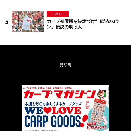
CARP
カープ初優勝を決定づけた伝説の3ラ
ン。伝説の助っ人…
最新号