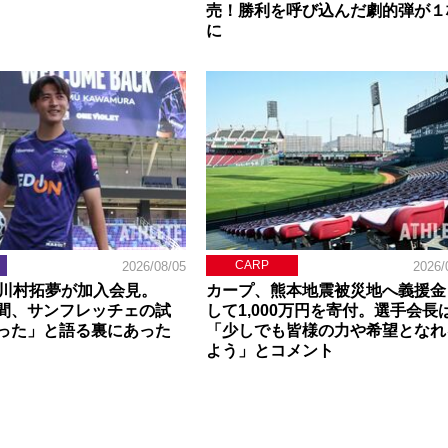
売！勝利を呼び込んだ劇的弾が１
に
CARP
2026/08/05
2026/
】川村拓夢が加入会見。
カープ、熊本地震被災地へ義援金
間、サンフレッチェの試
して1,000万円を寄付。選手会長
った」と語る裏にあった
「少しでも皆様の力や希望となれ
よう」とコメント