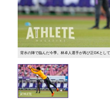
背水の陣で臨んだ今季。林卓人選手が再び正GKとし