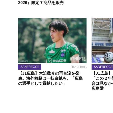
2026』限定７商品を販売
SANFRECCE
SANFRECCE
2026/08/05
【J1広島】大迫敬介の再合流を発
【J1広島
表。海外移籍は一転白紙も、「広島
「この２年
の選手として貢献したい」
合は見なか
広島愛