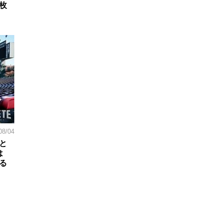
枚
08/04
と
は
る