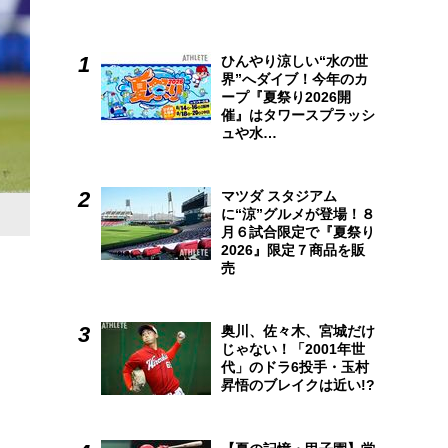
ひんやり涼しい“水の世
界”へダイブ！今年のカ
ープ『夏祭り2026開
催』はタワースプラッシ
ュや水…
マツダ スタジアム
に“涼”グルメが登場！８
月６試合限定で『夏祭り
2026』限定７商品を販
売
奥川、佐々木、宮城だけ
じゃない！「2001年世
代」のドラ6投手・玉村
昇悟のブレイクは近い!?