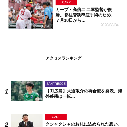
CARP
カープ・高信二 二軍監督が復
帰。脊柱管狭窄症手術のため、
７月18日から…
2026/08/04
アクセスランキング
SANFRECCE
【J1広島】大迫敬介の再合流を発表。海
外移籍は一転…
CARP
クシャクシャのお札に込められた想い。