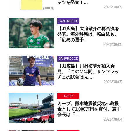
ャツを発売！…
2026/08/05
SANFRECCE
【J1広島】大迫敬介の再合流を
発表。海外移籍は一転白紙も、
「広島の選手…
2026/08/05
SANFRECCE
【J1広島】川村拓夢が加入会
見。「この２年間、サンフレッ
チェの試合は見…
2026/08/05
CARP
カープ、熊本地震被災地へ義援
金として1,000万円を寄付。選手
会長は「…
2026/08/04