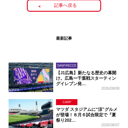
記事へ戻る
最新記事
SANFRECCE
【J1広島】新たなる歴史の幕開
け。広島ー千葉戦スターティン
グイレブン発…
2026/08/08
CARP
マツダ スタジアムに“涼”グルメ
が登場！８月６試合限定で『夏
祭り202…
2026/08/07