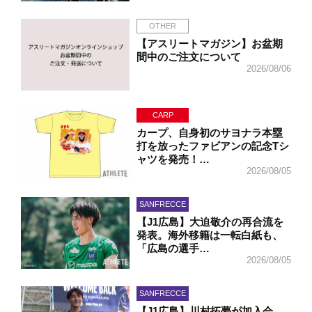
OTHER
【アスリートマガジン】お盆期
間中のご注文について
2026/08/06
CARP
カープ、自身初のサヨナラ本塁
打を放ったファビアンの記念Tシ
ャツを発売！…
2026/08/05
SANFRECCE
【J1広島】大迫敬介の再合流を
発表。海外移籍は一転白紙も、
「広島の選手…
2026/08/05
SANFRECCE
【J1広島】川村拓夢が加入会