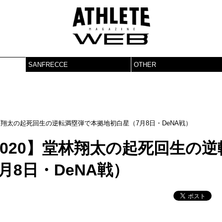
SANFRECCE
OTHER
林翔太の起死回生の逆転満塁弾で本拠地初白星（7月8日・DeNA戦）
020】堂林翔太の起死回生の逆
8日・DeNA戦）