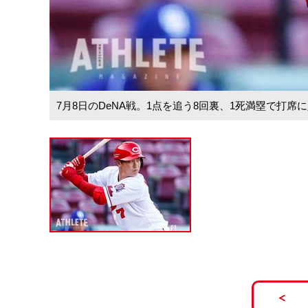
7月8日のDeNA戦。1点を追う8回裏、1死満塁で打