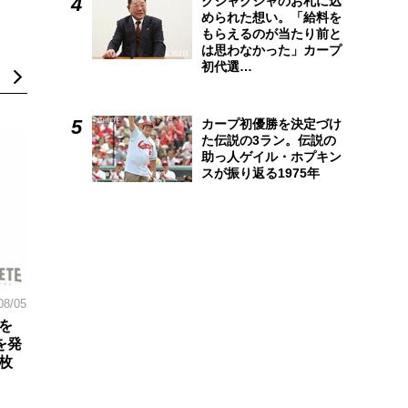
クシャクシャのお札に込
められた想い。「給料を
もらえるのが当たり前と
は思わなかった」カープ
初代選…
カープ初優勝を決定づけ
た伝説の3ラン。伝説の
助っ人ゲイル・ホプキン
スが振り返る1975年
08/05
を
を発
枚