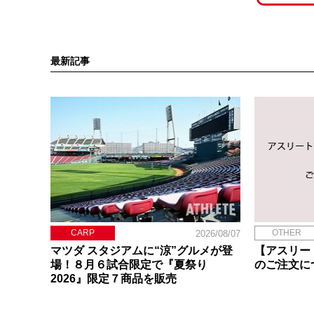
最新記事
CARP
OTHER
2026/08/07
マツダ スタジアムに“涼”グルメが登
【アスリー
場！８月６試合限定で『夏祭り
のご注文に
2026』限定７商品を販売