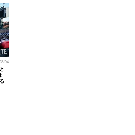
08/04
と
は
る