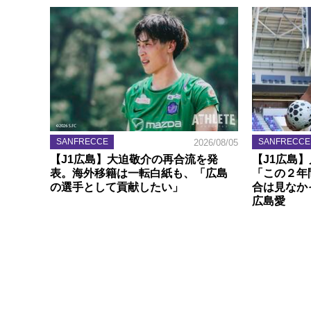
SANFRECCE
SANFRECCE
2026/08/05
【J1広島】大迫敬介の再合流を発
【J1広島
表。海外移籍は一転白紙も、「広島
「この２年
の選手として貢献したい」
合は見なか
広島愛