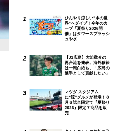
ひんやり涼しい“水の世
界”へダイブ！今年のカ
ープ『夏祭り2026開
催』はタワースプラッシ
ュや水…
【J1広島】大迫敬介の
再合流を発表。海外移籍
は一転白紙も、「広島の
選手として貢献したい」
マツダ スタジアム
に“涼”グルメが登場！８
月６試合限定で『夏祭り
2026』限定７商品を販
売