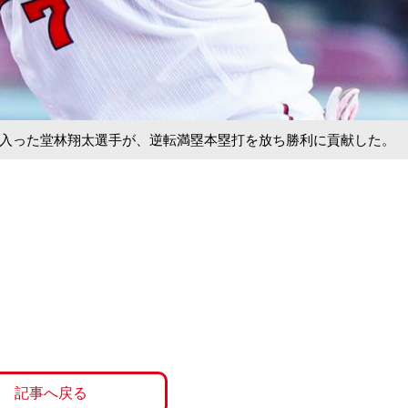
席に入った堂林翔太選手が、逆転満塁本塁打を放ち勝利に貢献した。
記事へ戻る