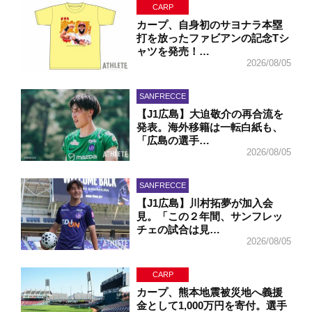
CARP
カープ、自身初のサヨナラ本塁
打を放ったファビアンの記念Tシ
ャツを発売！…
2026/08/05
SANFRECCE
【J1広島】大迫敬介の再合流を
発表。海外移籍は一転白紙も、
「広島の選手…
2026/08/05
SANFRECCE
【J1広島】川村拓夢が加入会
見。「この２年間、サンフレッ
チェの試合は見…
2026/08/05
CARP
カープ、熊本地震被災地へ義援
金として1,000万円を寄付。選手