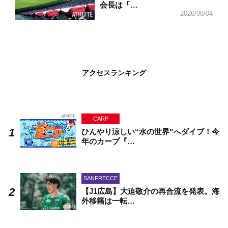
会長は「…
2026/08/04
アクセスランキング
CARP
ひんやり涼しい“水の世界”へダイブ！今
年のカープ『…
SANFRECCE
【J1広島】大迫敬介の再合流を発表。海
外移籍は一転…