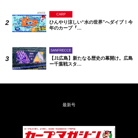
CARP
ひんやり涼しい“水の世界”へダイブ！今
年のカープ『…
SANFRECCE
【J1広島】新たなる歴史の幕開け。広島
ー千葉戦スタ…
最新号