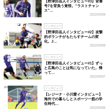
【野津田岳人インタビュー#3】背番
号7を背負う覚悟。“ラストチャン
ス”…
2022/03/09
インタビュー
【野津田岳人インタビュー#2】攻撃
的ボランチがもたらすチームの変
化。J…
2022/03/08
インタビュー
【野津田岳人インタビュー#1】ずっ
と広島のことは気になっていた。帰
って…
2022/03/07
インタビュー
【レジーナ・小川愛インタビュー】
海外での暮らしとスポーツ一筋の学
生時代…
2022/03/06