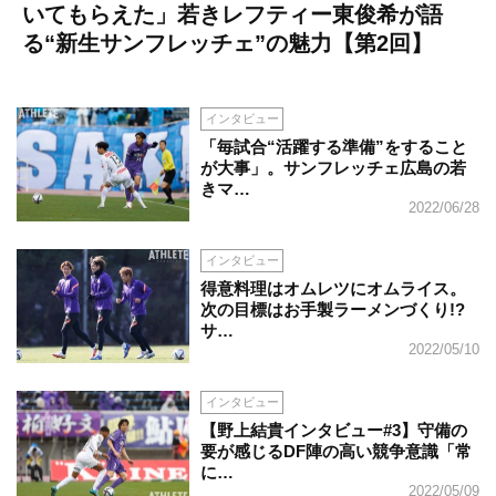
いてもらえた」若きレフティー東俊希が語
る“新生サンフレッチェ”の魅力【第2回】
インタビュー
「毎試合“活躍する準備”をすること
が大事」。サンフレッチェ広島の若
きマ…
2022/06/28
インタビュー
得意料理はオムレツにオムライス。
次の目標はお手製ラーメンづくり!?
サ…
2022/05/10
インタビュー
【野上結貴インタビュー#3】守備の
要が感じるDF陣の高い競争意識「常
に…
2022/05/09