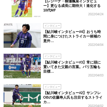
【レジーナ・柳瀬楓菜インタビュ
ー】更なる成長に期待大！進化する
10代MF
2022/04/24
インタビュー
【鮎川峻インタビュー#4】おうち時
間に身につけたストライカー候補の
意外…
2022/04/04
インタビュー
【鮎川峻インタビュー#3】常に頭に
置いてきた父親の言葉。パリ五輪も
目標…
2022/04/03
インタビュー
【鮎川峻インタビュー#2】サンフレ
OBの佐藤寿人氏も注目するストライ
カ…
2022/04/02