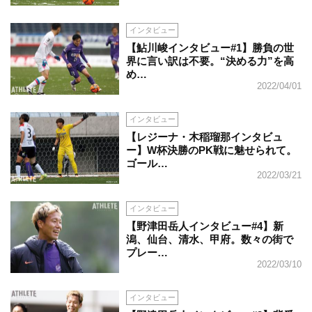
インタビュー
【鮎川峻インタビュー#1】勝負の世
界に言い訳は不要。“決める力”を高
め…
2022/04/01
インタビュー
【レジーナ・木稲瑠那インタビュ
ー】W杯決勝のPK戦に魅せられて。
ゴール…
2022/03/21
インタビュー
【野津田岳人インタビュー#4】新
潟、仙台、清水、甲府。数々の街で
プレー…
2022/03/10
インタビュー