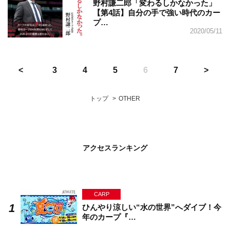
野村謙二郎「変わるしかなかった」
【第4話】自分の手で強い時代のカー
プ…
2020/05/11
3
4
5
6
7
トップ
OTHER
アクセスランキング
CARP
ひんやり涼しい“水の世界”へダイブ！今
年のカープ『…