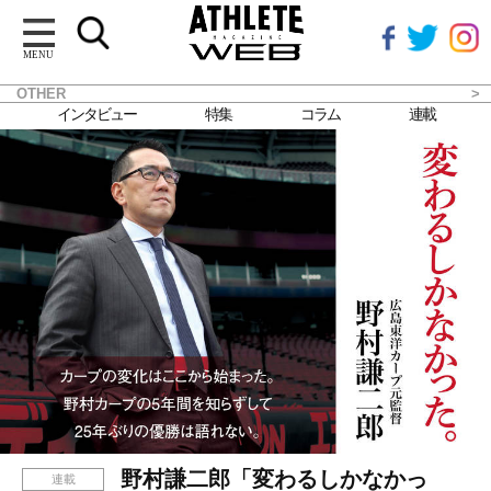
MENU
OTHER
インタビュー
特集
コラム
連載
野村謙二郎「変わるしかなかっ
連載