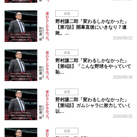
連載
野村謙二郎「変わるしかなかった」
【第7話】開幕直後にいきなり７連
敗。…
2020/05/22
連載
野村謙二郎「変わるしかなかった」
【第6話】「こんな野球をやっていて
恥…
2020/05/18
連載
野村謙二郎「変わるしかなかった」
【第5話】ガムシャラに努力していく
以…
2020/05/15
連載