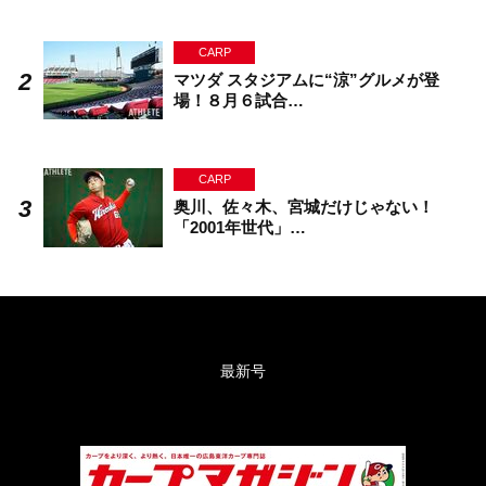
CARP
マツダ スタジアムに“涼”グルメが登
場！８月６試合…
CARP
奥川、佐々木、宮城だけじゃない！
「2001年世代」…
最新号