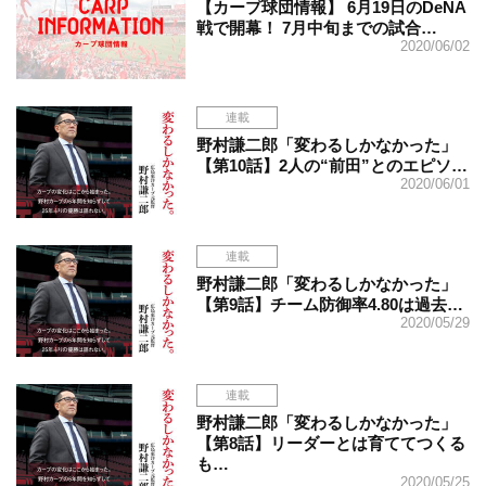
【カープ球団情報】 6月19日のDeNA
戦で開幕！ 7月中旬までの試合…
2020/06/02
連載
野村謙二郎「変わるしかなかった」
【第10話】2人の“前田”とのエピソ…
2020/06/01
連載
野村謙二郎「変わるしかなかった」
【第9話】チーム防御率4.80は過去…
2020/05/29
連載
野村謙二郎「変わるしかなかった」
【第8話】リーダーとは育ててつくる
も…
2020/05/25