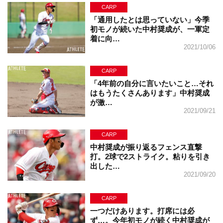
CARP
「通用したとは思っていない」今季
初モノが続いた中村奨成が、一軍定
着に向…
2021/10/06
CARP
「4年前の自分に言いたいこと…それ
はもうたくさんあります」中村奨成
が激…
2021/09/21
CARP
中村奨成が振り返るフェンス直撃
打。2球で2ストライク。粘りを引き
出した…
2021/09/20
CARP
一つだけあります。打席には必
ず…。今年初モノが続く中村奨成が