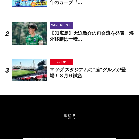
年のカープ『…
SANFRECCE
【J1広島】大迫敬介の再合流を発表。海
外移籍は一転…
CARP
マツダ スタジアムに“涼”グルメが登
場！８月６試合…
最新号