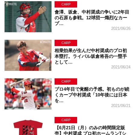
CARP
會澤、坂倉、中村奨成の争いに2年目
の石原も参戦。12球団一熾烈なカー
プ…
2021/06/26
CARP
相乗効果が生んだ中村奨成のプロ初
本塁打。ライバル坂倉将吾の一塁手
として…
2021/06/24
CARP
プロ4年目で覚醒の予感。初ものが続
くカープ中村奨成「10年後には日本
を…
2021/06/21
CARP
【6月21日（月）のみの時間限定販
売】中村奨成 プロ初ホームランTシ