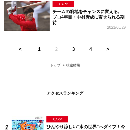
CARP
チームの窮地をチャンスに変える。
プロ4年目・中村奨成に寄せられる期
待
2021/05/29
1
2
3
4
トップ
検索結果
アクセスランキング
CARP
ひんやり涼しい“水の世界”へダイブ！今