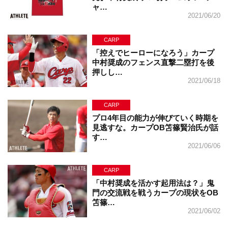
ャ…
2021/06/20
CARP
「控えでヒーローになろう」カープ
中村奨成のフェンス直撃二塁打を後
押しし…
2021/06/18
CARP
プロ4年目の能力が伸びていく時期を
見逃すな。カープOB笘篠賢治氏が話
す…
2021/06/06
CARP
「中村奨成を活かす起用法は？」鬼
門の交流戦を戦うカープの現状をOB
笘篠…
2021/06/02