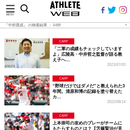
MENU
「中村奨成」 の検索結果 ： 64件
CARP
「二軍の成績もチェックしています
よ」広陵高・中井哲之監督が語る教
え子へ…
2023/07/03
CARP
“野球だけではダメだ”と教えられた3
年間。清原和博の記録を塗り替えた
カ…
2022/08/14
CARP
上本崇司の攻めのプレーがチームに
もたらすものとは？【笘篠賢治が見