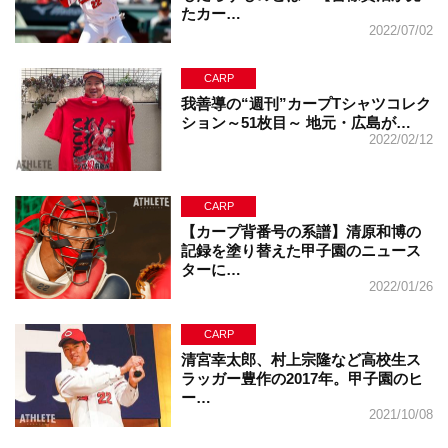
たカー…
2022/07/02
CARP
我善導の“週刊”カープTシャツコレク
ション～51枚目～ 地元・広島が…
2022/02/12
CARP
【カープ背番号の系譜】清原和博の
記録を塗り替えた甲子園のニュース
ターに…
2022/01/26
CARP
清宮幸太郎、村上宗隆など高校生ス
ラッガー豊作の2017年。甲子園のヒ
ー…
2021/10/08