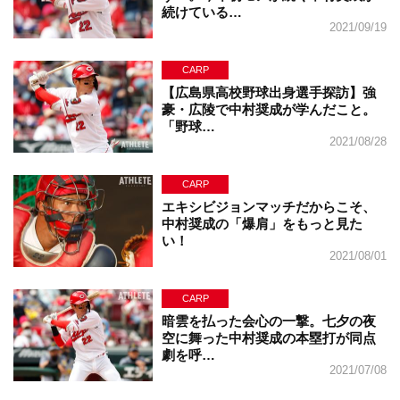
続けている…
2021/09/19
CARP
【広島県高校野球出身選手探訪】強
豪・広陵で中村奨成が学んだこと。
「野球…
2021/08/28
CARP
エキシビジョンマッチだからこそ、
中村奨成の「爆肩」をもっと見た
い！
2021/08/01
CARP
暗雲を払った会心の一撃。七夕の夜
空に舞った中村奨成の本塁打が同点
劇を呼…
2021/07/08