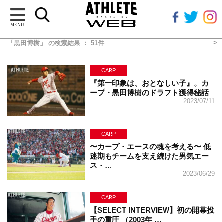
MENU
「黒田博樹」 の検索結果 ： 51件
CARP
『第一印象は、おとなしい子』。カ
ープ・黒田博樹のドラフト獲得秘話
2023/07/11
CARP
〜カープ・エースの魂を考える〜 低
迷期もチームを支え続けた男気エー
ス・…
2023/06/29
CARP
【SELECT INTERVIEW】初の開幕投
手の重圧 （2003年 …