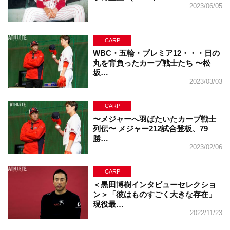
2023/06/05
CARP
WBC・五輪・プレミア12・・・日の
丸を背負ったカープ戦士たち 〜松
坂…
2023/03/03
CARP
〜メジャーへ羽ばたいたカープ戦士
列伝〜 メジャー212試合登板、79
勝…
2023/02/06
CARP
＜黒田博樹インタビューセレクショ
ン＞「彼はものすごく大きな存在」
現役最…
2022/11/23