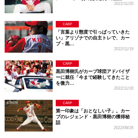
2022/11/20
CARP
「言葉より態度で引っぱっていきた
い」アリゾナでの自主トレで、カー
プ・黒…
2022/11/19
CARP
黒田博樹氏がカープ球団アドバイザ
ーに就任「今まで経験してきたこと
を微力…
2022/11/18
CARP
第一印象は「おとなしい子」。カー
プのレジェンド・黒田博樹の獲得秘
話
2022/09/28