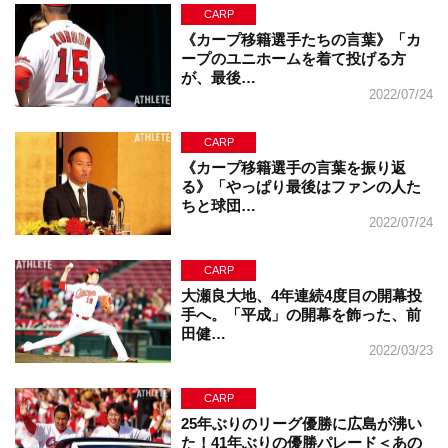
CARP
《カープ移籍選手たちの言葉》「カ
ープのユニホームを着て投げる方
が、最後…
2022/07/24
CARP
《カープ移籍選手の言葉を振り返
る》「やっぱり最後はファンの人た
ちと球団…
2022/07/24
CARP
大瀬良大地、4年連続4度目の開幕投
手へ。「平成」の開幕を飾った、前
田健…
2022/03/23
CARP
25年ぶりのリーグ優勝に広島が沸い
た！41年ぶりの優勝パレード＜あの