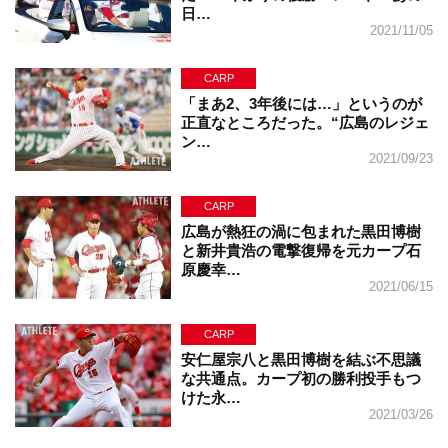
日…
2021/11/05
CARP
「まあ2、3年後には…」というのが
正直なところだった。“広島のレジェ
ン…
2021/09/23
CARP
広島が熱狂の渦に包まれた黒田博樹
と新井貴浩の電撃復帰を元カープ石
原慶幸…
2021/06/15
CARP
安仁屋宗八と黒田博樹を結ぶ不思議
な共通点。カープ初の勝利投手もつ
けた永…
2021/03/26