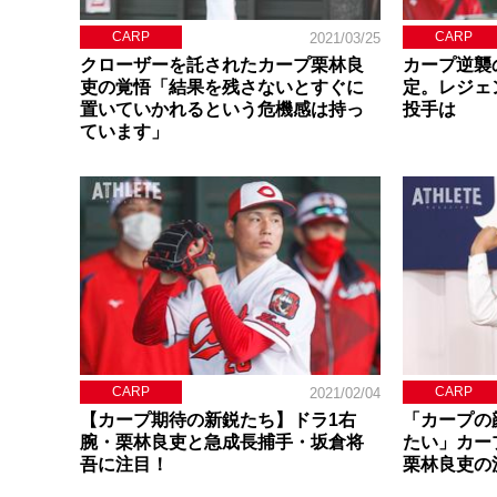
CARP
CARP
2021/03/25
クローザーを託されたカープ栗林良
カープ逆襲
吏の覚悟「結果を残さないとすぐに
定。レジェ
置いていかれるという危機感は持っ
投手は
ています」
CARP
CARP
2021/02/04
【カープ期待の新鋭たち】ドラ1右
「カープの
腕・栗林良吏と急成長捕手・坂倉将
たい」カー
吾に注目！
栗林良吏の