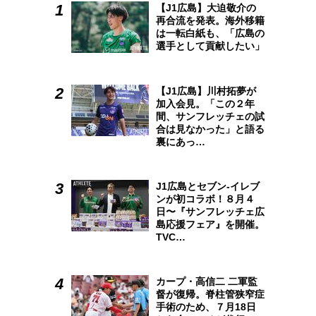
【J1広島】大迫敬介の
再合流を発表。海外移籍
は一転白紙も、「広島の
選手として貢献したい」
【J1広島】川村拓夢が
加入会見。「この２年
間、サンフレッチェの試
合は見なかった」と語る
裏にあっ…
J1広島とセブン-イレブ
ンが初コラボ！８月４
日〜『サンフレッチェ広
島応援フェア』を開催。
TVC…
カープ・高信二 二軍監
督が復帰。脊柱管狭窄症
手術のため、７月18日