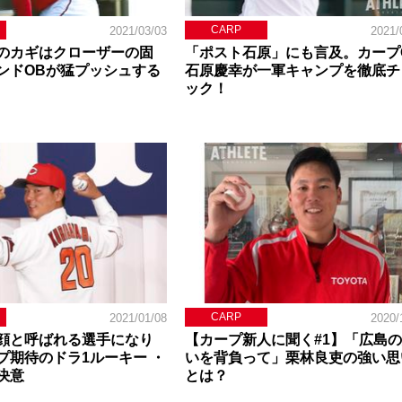
CARP
2021/03/03
2021/
のカギはクローザーの固
「ポスト石原」にも言及。カープ
ンドOBが猛プッシュする
石原慶幸が一軍キャンプを徹底チ
ック！
CARP
2021/01/08
2020/
顔と呼ばれる選手になり
【カープ新人に聞く#1】「広島
プ期待のドラ1ルーキー ・
いを背負って」栗林良吏の強い思
決意
とは？