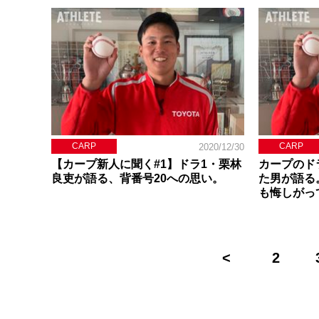
CARP
CARP
2020/12/30
【カープ新人に聞く#1】ドラ1・栗林
カープのド
良吏が語る、背番号20への思い。
た男が語る
も悔しがっ
2