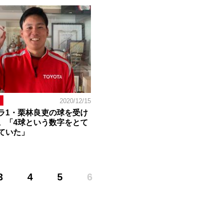
2020/12/15
ラ1・栗林良吏の球を受け
。「4球という数字をとて
ていた」
3
4
5
6