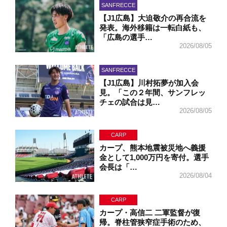
SANFRECCE
【J1広島】大迫敬介の再合流を
発表。海外移籍は一転白紙も、
「広島の選手…
2026/08/05
SANFRECCE
【J1広島】川村拓夢が加入会
見。「この２年間、サンフレッ
チェの試合は見…
2026/08/05
CARP
カープ、熊本地震被災地へ義援
金として1,000万円を寄付。選手
会長は「…
2026/08/04
CARP
カープ・高信二 二軍監督が復
帰。脊柱管狭窄症手術のため、