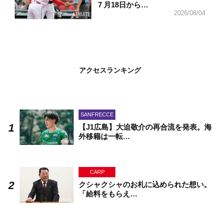
７月18日から…
2026/08/04
アクセスランキング
SANFRECCE
【J1広島】大迫敬介の再合流を発表。海
外移籍は一転…
CARP
クシャクシャのお札に込められた想い。
「給料をもらえ…