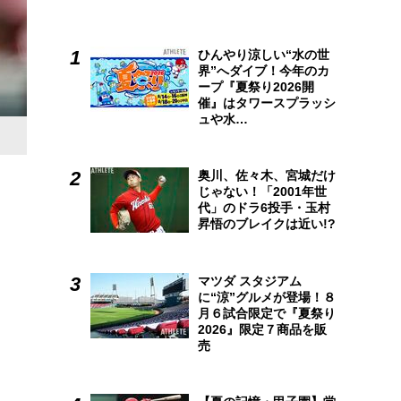
ひんやり涼しい“水の世
界”へダイブ！今年のカ
ープ『夏祭り2026開
催』はタワースプラッシ
ュや水…
奥川、佐々木、宮城だけ
じゃない！「2001年世
代」のドラ6投手・玉村
昇悟のブレイクは近い!?
マツダ スタジアム
に“涼”グルメが登場！８
月６試合限定で『夏祭り
2026』限定７商品を販
売