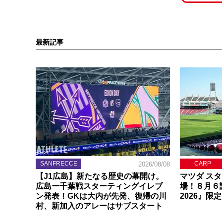
最新記事
SANFRECCE
CARP
2026/08/08
【J1広島】新たなる歴史の幕開け。
マツダ ス
広島ー千葉戦スターティングイレブ
場！８月６
ン発表！GKは大内が先発、復帰の川
2026』限
村、新加入のアレーはサブスタート