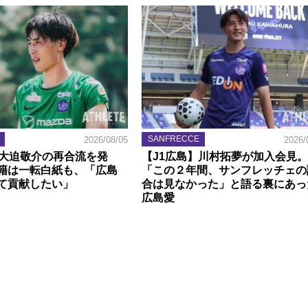
SANFRECCE
2026/08/05
2026/
】大迫敬介の再合流を発
【J1広島】川村拓夢が加入会見。
籍は一転白紙も、「広島
「この２年間、サンフレッチェの
て貢献したい」
合は見なかった」と語る裏にあっ
広島愛