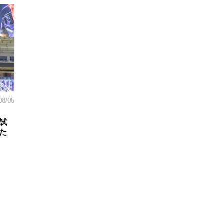
08/05
試
た