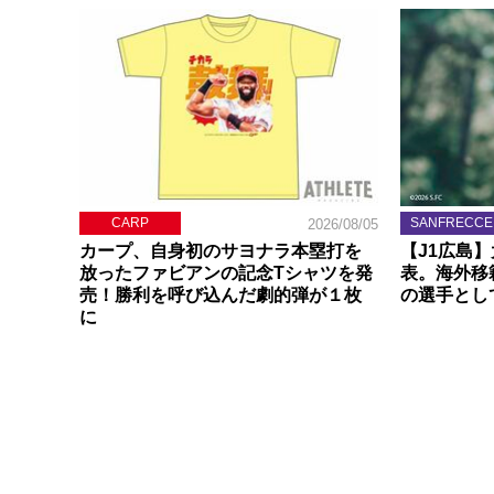
CARP
SANFRECCE
2026/08/05
カープ、自身初のサヨナラ本塁打を
【J1広島
放ったファビアンの記念Tシャツを発
表。海外移
売！勝利を呼び込んだ劇的弾が１枚
の選手とし
に