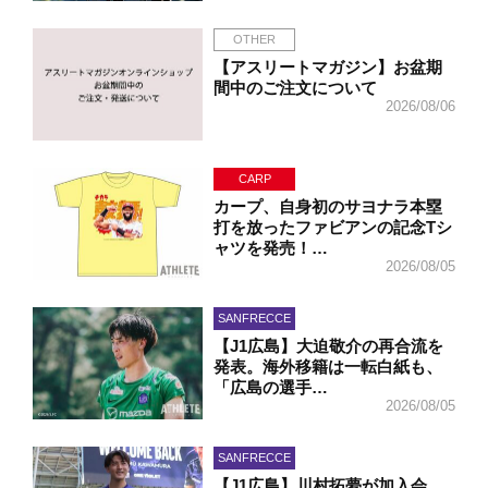
OTHER
【アスリートマガジン】お盆期
間中のご注文について
2026/08/06
CARP
カープ、自身初のサヨナラ本塁
打を放ったファビアンの記念Tシ
ャツを発売！…
2026/08/05
SANFRECCE
【J1広島】大迫敬介の再合流を
発表。海外移籍は一転白紙も、
「広島の選手…
2026/08/05
SANFRECCE
【J1広島】川村拓夢が加入会