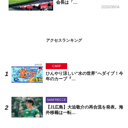
会長は「…
2026/08/04
アクセスランキング
CARP
ひんやり涼しい“水の世界”へダイブ！今
年のカープ『…
SANFRECCE
【J1広島】大迫敬介の再合流を発表。海
外移籍は一転…