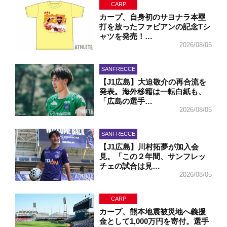
CARP
カープ、自身初のサヨナラ本塁
打を放ったファビアンの記念Tシ
ャツを発売！…
2026/08/05
SANFRECCE
【J1広島】大迫敬介の再合流を
発表。海外移籍は一転白紙も、
「広島の選手…
2026/08/05
SANFRECCE
【J1広島】川村拓夢が加入会
見。「この２年間、サンフレッ
チェの試合は見…
2026/08/05
CARP
カープ、熊本地震被災地へ義援
金として1,000万円を寄付。選手