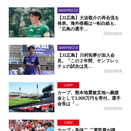
SANFRECCE
【J1広島】大迫敬介の再合流を
発表。海外移籍は一転白紙も、
「広島の選手…
2026/08/05
SANFRECCE
【J1広島】川村拓夢が加入会
見。「この２年間、サンフレッ
チェの試合は見…
2026/08/05
CARP
カープ、熊本地震被災地へ義援
金として1,000万円を寄付。選手
会長は「…
2026/08/04
CARP
カープ・高信二 二軍監督が復