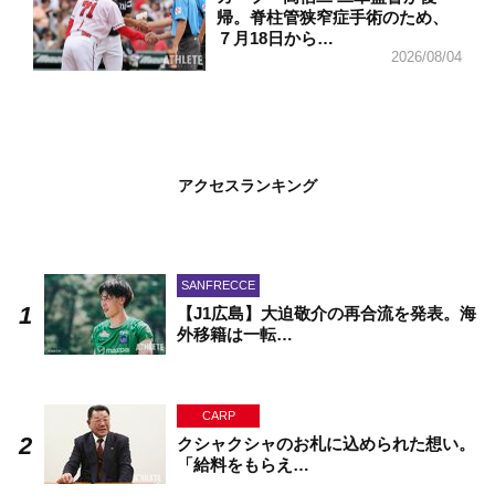
帰。脊柱管狭窄症手術のため、
７月18日から…
2026/08/04
アクセスランキング
SANFRECCE
【J1広島】大迫敬介の再合流を発表。海
外移籍は一転…
CARP
クシャクシャのお札に込められた想い。
「給料をもらえ…