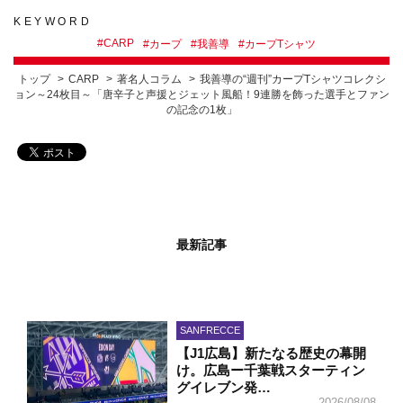
KEYWORD
#
CARP
#
カープ
#
我善導
#
カープTシャツ
トップ
CARP
著名人コラム
我善導の“週刊”カープTシャツコレクシ
ョン～24枚目～「唐辛子と声援とジェット風船！9連勝を飾った選手とファン
の記念の1枚」
最新記事
SANFRECCE
【J1広島】新たなる歴史の幕開
け。広島ー千葉戦スターティン
グイレブン発…
2026/08/08