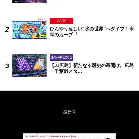
CARP
ひんやり涼しい“水の世界”へダイブ！今
年のカープ『…
SANFRECCE
【J1広島】新たなる歴史の幕開け。広島
ー千葉戦スタ…
最新号