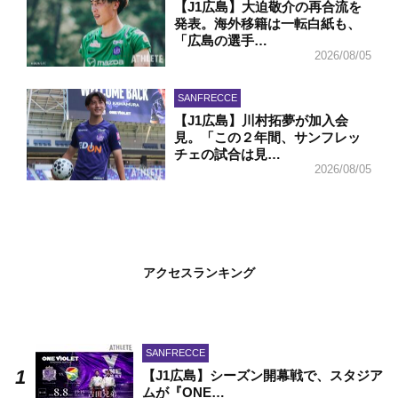
【J1広島】大迫敬介の再合流を
発表。海外移籍は一転白紙も、
「広島の選手…
2026/08/05
SANFRECCE
【J1広島】川村拓夢が加入会
見。「この２年間、サンフレッ
チェの試合は見…
2026/08/05
アクセスランキング
SANFRECCE
【J1広島】シーズン開幕戦で、スタジア
ムが『ONE…