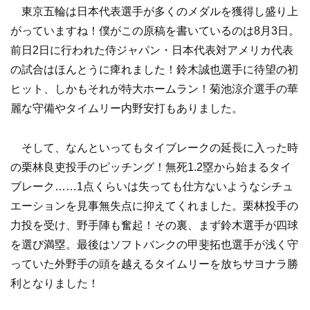
東京五輪は日本代表選手が多くのメダルを獲得し盛り上
がっていますね！僕がこの原稿を書いているのは8月3日。
前日2日に行われた侍ジャパン・日本代表対アメリカ代表
の試合はほんとうに痺れました！鈴木誠也選手に待望の初
ヒット、しかもそれが特大ホームラン！菊池涼介選手の華
麗な守備やタイムリー内野安打もありました。
そして、なんといってもタイブレークの延長に入った時
の栗林良吏投手のピッチング！無死1.2塁から始まるタイ
ブレーク……1点くらいは失っても仕方ないようなシチュ
エーションを見事無失点に抑えてくれました。栗林投手の
力投を受け、野手陣も奮起！その裏、まず鈴木選手が四球
を選び満塁。最後はソフトバンクの甲斐拓也選手が浅く守
っていた外野手の頭を越えるタイムリーを放ちサヨナラ勝
利となりました！