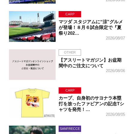
CARP
マツダ スタジアムに“涼”グルメ
が登場！８月６試合限定で『夏
祭り202…
2026/08/07
OTHER
【アスリートマガジン】お盆期
間中のご注文について
2026/08/06
CARP
カープ、自身初のサヨナラ本塁
打を放ったファビアンの記念Tシ
ャツを発売！…
2026/08/05
SANFRECCE