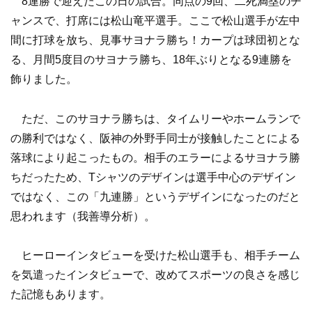
8連勝で迎えたこの日の試合。同点の9回、二死満塁のチ
ャンスで、打席には松山竜平選手。ここで松山選手が左中
間に打球を放ち、見事サヨナラ勝ち！カープは球団初とな
る、月間5度目のサヨナラ勝ち、18年ぶりとなる9連勝を
飾りました。
ただ、このサヨナラ勝ちは、タイムリーやホームランで
の勝利ではなく、阪神の外野手同士が接触したことによる
落球により起こったもの。相手のエラーによるサヨナラ勝
ちだったため、Tシャツのデザインは選手中心のデザイン
ではなく、この「九連勝」というデザインになったのだと
思われます（我善導分析）。
ヒーローインタビューを受けた松山選手も、相手チーム
を気遣ったインタビューで、改めてスポーツの良さを感じ
た記憶もあります。