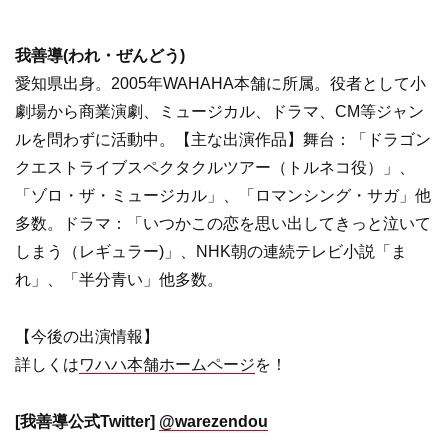
我善導(われ・ぜんどう)
愛知県出身。2005年WAHAHA本舗に所属。役者として小
劇場から商業演劇、ミュージカル、ドラマ、CM等ジャン
ルを問わずに活動中。【主な出演作品】舞台：「ドラゴン
クエストライブスペクタクルツアー（トルネコ役）」、
「ゾロ・ザ・ミュージカル」、「ロマンシング・サガ」他
多数。ドラマ：「いつかこの恋を思い出してきっと泣いて
しまう（レギュラー)」、NHK朝の連続テレビ小説「ま
れ」、「半分青い」他多数。
【今後の出演情報】
詳しくは
ワハハ本舗ホームページ
を！
[我善導公式Twitter]
@warezendou