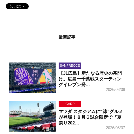
最新記事
SANFRECCE
【J1広島】新たなる歴史の幕開
け。広島ー千葉戦スターティン
グイレブン発…
2026/08/08
CARP
マツダ スタジアムに“涼”グルメ
が登場！８月６試合限定で『夏
祭り202…
2026/08/07