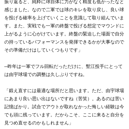
振り返ると、純粋に球自体に力がなく精度も低かったなと
感じました。なので二軍では球のキレを取り戻し、良い球
を投げる確率を上げていくことを意識して取り組んでいま
す。また、実戦でも一軍の終盤で投げる想定でマウンドに
上がるように心がけています。終盤の緊迫した場面で自分
の持っているパフォーマンスを発揮できるかが大事なので
その準備だけはしていくつもりです」
─昨年は一軍でフル回転だっただけに、塹江投手にとって
は由宇球場での調整は久しぶりですね。
「鍛え直すには最適な場所だと思います。ただ、由宇球場
にあまり良い思い出はないですね（苦笑）。あるのは苦い
記憶ばかり。試合でアウトが取れなかった悔しい経験は今
でも頭に残っています。だからこそ、ここに来ると自分を
見つめ直せるのかもしれません」