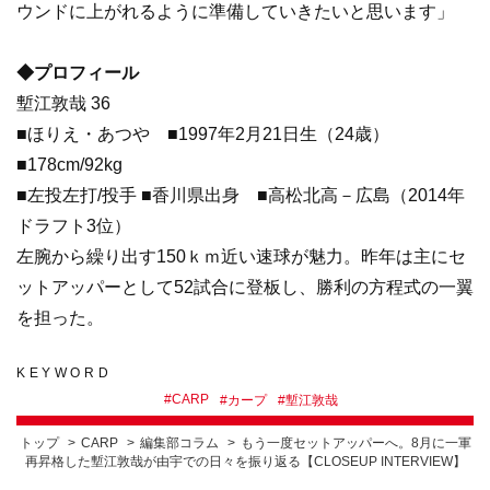
ウンドに上がれるように準備していきたいと思います」
◆プロフィール
塹江敦哉 36
■ほりえ・あつや ■1997年2月21日生（24歳）
■178cm/92kg
■左投左打/投手 ■香川県出身 ■高松北高－広島（2014年
ドラフト3位）
左腕から繰り出す150ｋｍ近い速球が魅力。昨年は主にセ
ットアッパーとして52試合に登板し、勝利の方程式の一翼
を担った。
KEYWORD
#
CARP
#
カープ
#
塹江敦哉
トップ
CARP
編集部コラム
もう一度セットアッパーへ。8月に一軍
再昇格した塹江敦哉が由宇での日々を振り返る【CLOSEUP INTERVIEW】