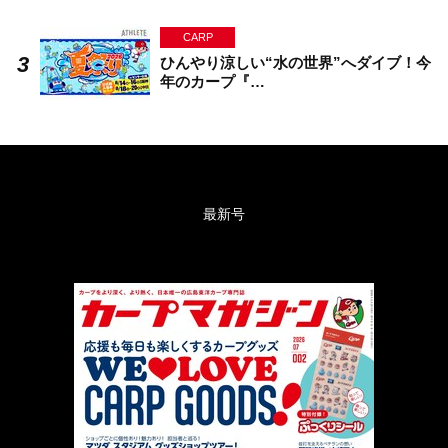
CARP
ひんやり涼しい“水の世界”へダイブ！今
年のカープ『…
最新号