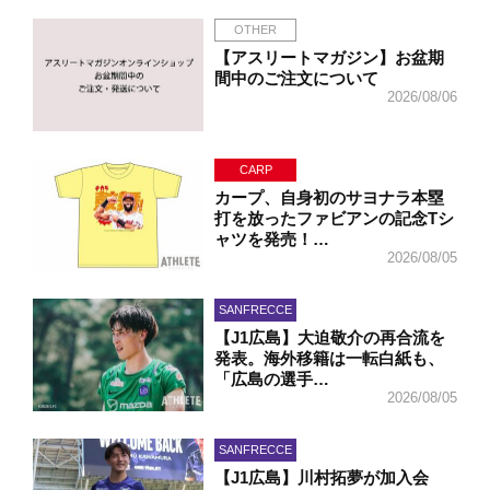
OTHER
【アスリートマガジン】お盆期
間中のご注文について
2026/08/06
CARP
カープ、自身初のサヨナラ本塁
打を放ったファビアンの記念Tシ
ャツを発売！…
2026/08/05
SANFRECCE
【J1広島】大迫敬介の再合流を
発表。海外移籍は一転白紙も、
「広島の選手…
2026/08/05
SANFRECCE
【J1広島】川村拓夢が加入会