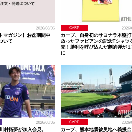
CARP
2026/08/06
2026/
トマガジン】お盆期間中
カープ、自身初のサヨナラ本塁打
ついて
放ったファビアンの記念Tシャツ
売！勝利を呼び込んだ劇的弾が１
に
CARP
2026/08/05
2026/
】川村拓夢が加入会見。
カープ、熊本地震被災地へ義援金