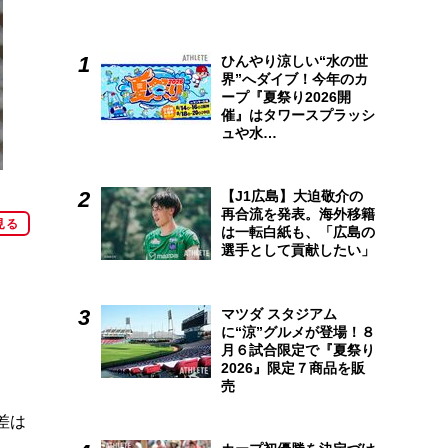
ひんやり涼しい“水の世
界”へダイブ！今年のカ
ープ『夏祭り2026開
催』はタワースプラッシ
ュや水…
【J1広島】大迫敬介の
再合流を発表。海外移籍
見る
は一転白紙も、「広島の
選手として貢献したい」
マツダ スタジアム
に“涼”グルメが登場！８
月６試合限定で『夏祭り
。
2026』限定７商品を販
売
差は