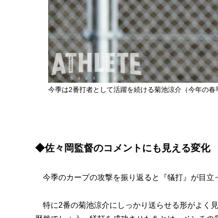
今季は2番打者として活躍を続ける菊池涼介（今年の春
◆佐々岡監督のコメントにも見える変化
今季のカープの攻撃を振り返ると『犠打』が目立って
特に2番の菊池涼介にしっかり送らせる形がよく見