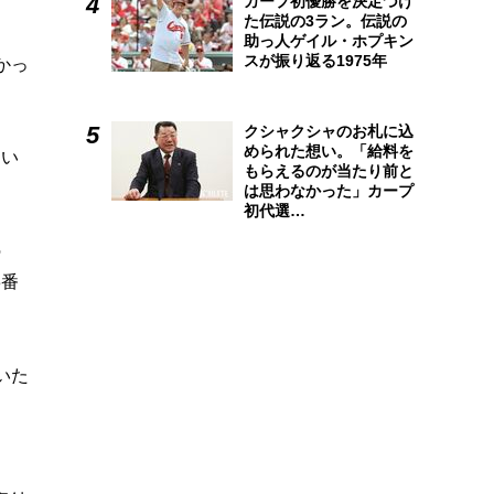
カープ初優勝を決定づけ
た伝説の3ラン。伝説の
助っ人ゲイル・ホプキン
スが振り返る1975年
かっ
クシャクシャのお札に込
められた想い。「給料を
ない
もらえるのが当たり前と
は思わなかった」カープ
初代選…
の
3番
いた
し