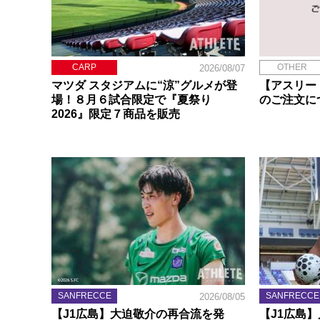
CARP
OTHER
2026/08/07
マツダ スタジアムに“涼”グルメが登
【アスリー
場！８月６試合限定で『夏祭り
のご注文に
2026』限定７商品を販売
SANFRECCE
SANFRECCE
2026/08/05
【J1広島】大迫敬介の再合流を発
【J1広島