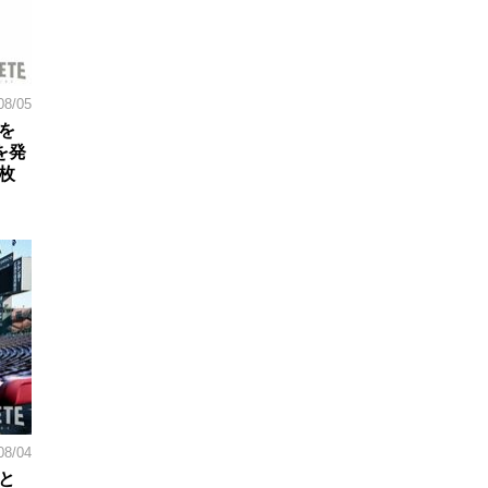
08/05
を
を発
枚
08/04
と