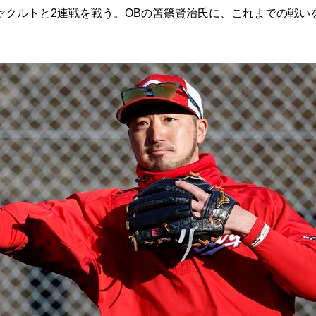
クルトと2連戦を戦う。OBの笘篠賢治氏に、これまでの戦い
。