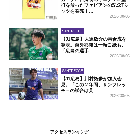
打を放ったファビアンの記念Tシ
ャツを発売！…
2026/08/05
SANFRECCE
【J1広島】大迫敬介の再合流を
発表。海外移籍は一転白紙も、
「広島の選手…
2026/08/05
SANFRECCE
【J1広島】川村拓夢が加入会
見。「この２年間、サンフレッ
チェの試合は見…
2026/08/05
アクセスランキング