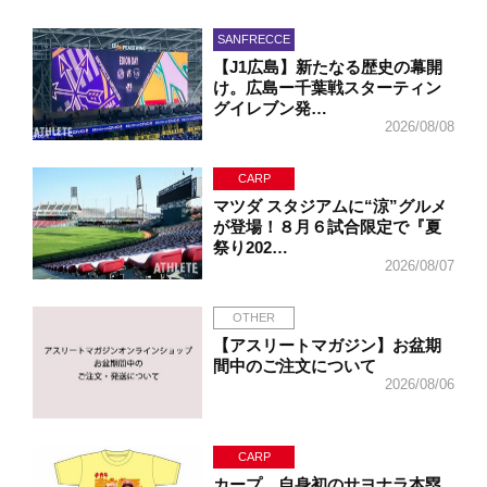
SANFRECCE
【J1広島】新たなる歴史の幕開
け。広島ー千葉戦スターティン
グイレブン発…
2026/08/08
CARP
マツダ スタジアムに“涼”グルメ
が登場！８月６試合限定で『夏
祭り202…
2026/08/07
OTHER
【アスリートマガジン】お盆期
間中のご注文について
2026/08/06
CARP
カープ、自身初のサヨナラ本塁