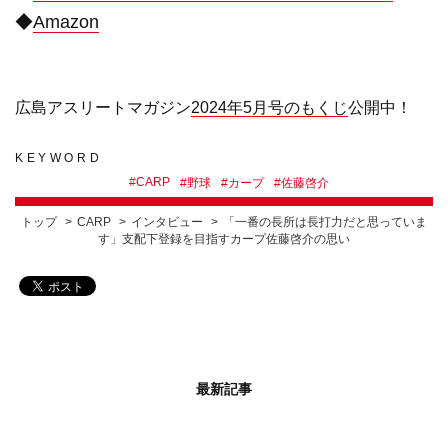
◆
Amazon
広島アスリートマガジン
2024年5月号のもくじ
公開中！
KEYWORD
#
CARP
#
野球
#
カープ
#
佐藤啓介
トップ
CARP
インタビュー
「一番の長所は長打力だと思っていま
す」支配下登録を目指すカープ佐藤啓介の思い
最新記事