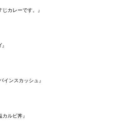
すじカレーです。』
ダ』
パインスカッシュ』
塩カルビ丼』