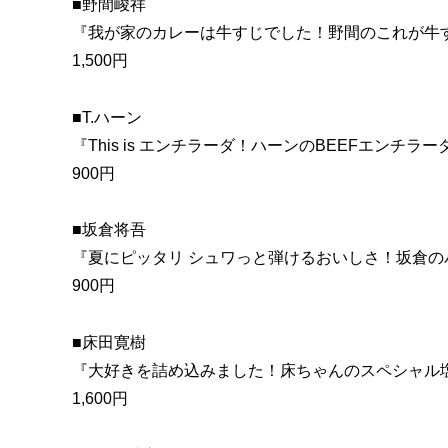
■野間峻祥
『我が家のカレーは牛すじでした！野間のこれが牛
1,500円
■T.ハーン
『This is エンチラーダ！ハーンのBEEFエンチラー
900円
■坂倉将吾
『夏にピッタリ シュワっと弾けるおいしさ！坂倉の
900円
■床田寛樹
『大好きを詰め込みました！床ちゃんのスペシャル
1,600円