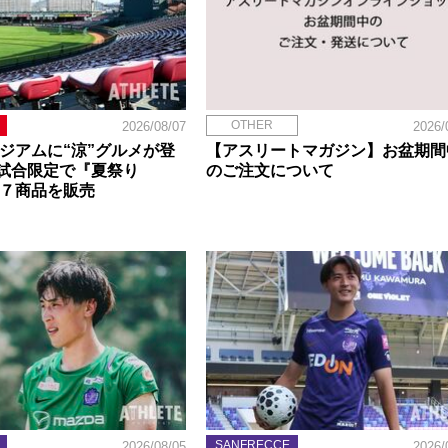
OTHER
2026/08/07
2026/
タジアムに“涼”グルメが登
【アスリートマガジン】お盆期間
試合限定で『夏祭り
のご注文について
定７商品を販売
SANFRECCE
2026/08/05
2026/