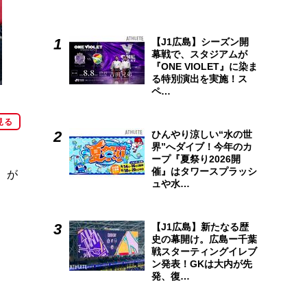
【J1広島】シーズン開
幕戦で、スタジアムが
『ONE VIOLET』に染ま
る特別演出を実施！ス
ペ…
見る
ひんやり涼しい“水の世
界”へダイブ！今年のカ
ープ『夏祭り2026開
催』はタワースプラッシ
）が
ュや水…
【J1広島】新たなる歴
史の幕開け。広島ー千葉
戦スターティングイレブ
ン発表！GKは大内が先
発、復…