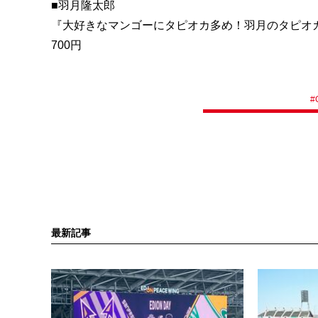
■羽月隆太郎
『大好きなマンゴーにタピオカ多め！羽月のタピオ
700円
#
最新記事