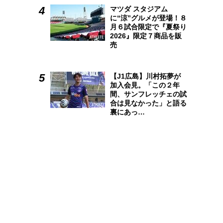
マツダ スタジアム
に“涼”グルメが登場！８
月６試合限定で『夏祭り
2026』限定７商品を販
売
【J1広島】川村拓夢が
加入会見。「この２年
間、サンフレッチェの試
合は見なかった」と語る
裏にあっ…