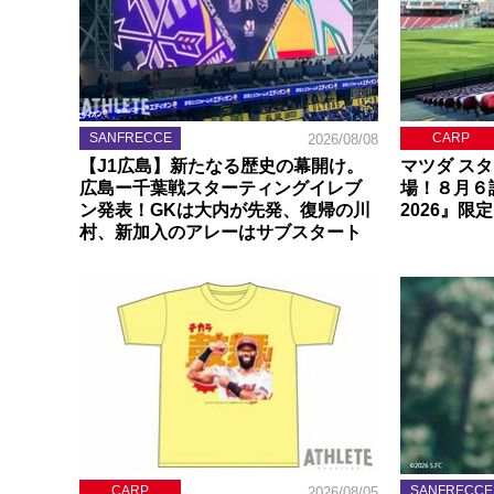
SANFRECCE
CARP
2026/08/08
【J1広島】新たなる歴史の幕開け。
マツダ ス
広島ー千葉戦スターティングイレブ
場！８月６
ン発表！GKは大内が先発、復帰の川
2026』限
村、新加入のアレーはサブスタート
CARP
SANFRECCE
2026/08/05