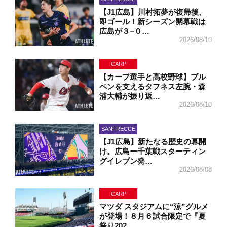
【J1広島】川村拓夢が復帰後、
即ゴール！新シーズン開幕戦は
広島が３−０…
2026/08/10
CARP
【カープ選手と高校野球】ブル
ペンを支えるタフネス左腕・森
浦大輔が振り返…
2026/08/10
SANFRECCE
【J1広島】新たなる歴史の幕開
け。広島ー千葉戦スターティン
グイレブン発…
2026/08/08
CARP
マツダ スタジアムに“涼”グルメ
が登場！８月６試合限定で『夏
祭り202…