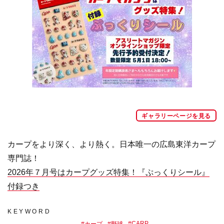
ギャラリーページを見る
カープをより深く、より熱く。日本唯一の広島東洋カープ
専門誌！
2026年７月号はカープグッズ特集！『ぷっくりシール』
付録つき
KEYWORD
#
CARP
#
カープ
#
野球