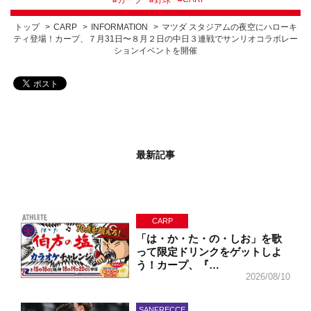
トップ
CARP
INFORMATION
マツダ スタジアムの夜空にハローキ
ティ登場！カープ、７月31日〜８月２日の中日３連戦でサンリオコラボレー
ションイベントを開催
最新記事
CARP
「は・か・た・の・しお」を歌
って限定ドリンクをゲットしよ
う！カープ、『…
2026/08/10
SANFRECCE