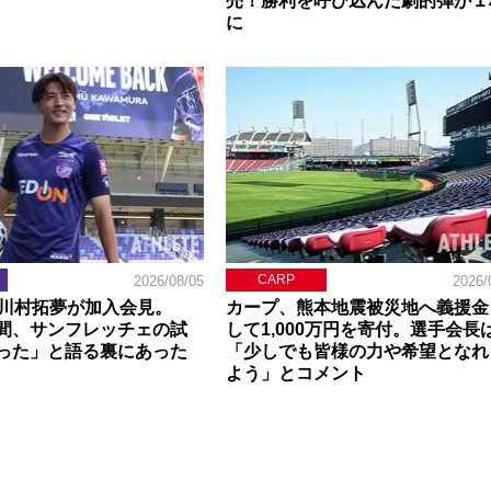
売！勝利を呼び込んだ劇的弾が１
に
CARP
2026/08/05
2026/
】川村拓夢が加入会見。
カープ、熊本地震被災地へ義援金
間、サンフレッチェの試
して1,000万円を寄付。選手会長
った」と語る裏にあった
「少しでも皆様の力や希望となれ
よう」とコメント