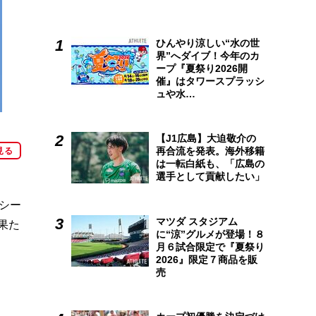
ひんやり涼しい“水の世
界”へダイブ！今年のカ
ープ『夏祭り2026開
催』はタワースプラッシ
ュや水…
【J1広島】大迫敬介の
再合流を発表。海外移籍
見る
は一転白紙も、「広島の
選手として貢献したい」
年シー
マツダ スタジアム
果た
に“涼”グルメが登場！８
月６試合限定で『夏祭り
2026』限定７商品を販
売