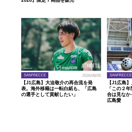
2026』限定７商品を販売
SANFRECCE
SANFRECCE
2026/08/05
【J1広島】大迫敬介の再合流を発
【J1広島
表。海外移籍は一転白紙も、「広島
「この２年
の選手として貢献したい」
合は見なか
広島愛