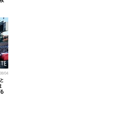
枚
08/04
と
は
る