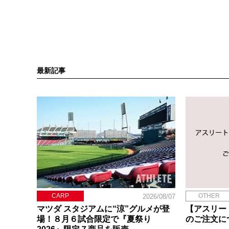
最新記事
CARP
OTHER
2026/08/07
マツダ スタジアムに“涼”グルメが登
【アスリー
場！８月６試合限定で『夏祭り
のご注文に