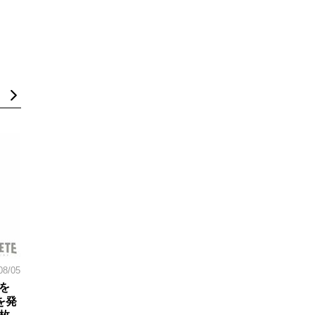
08/05
を
を発