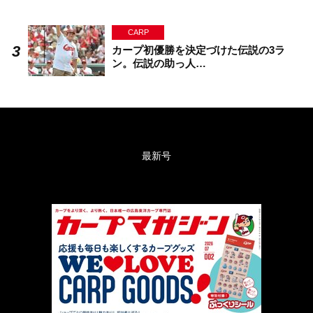
CARP
カープ初優勝を決定づけた伝説の3ラ
ン。伝説の助っ人…
最新号