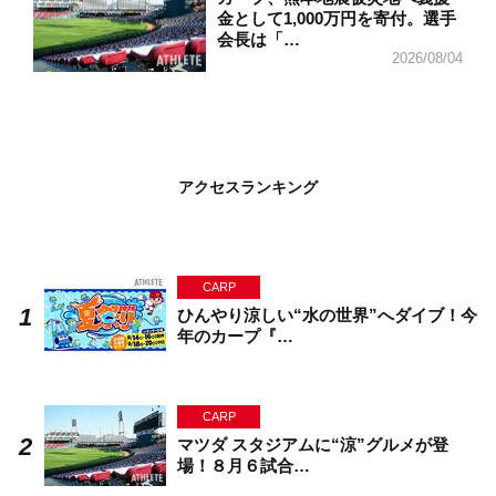
金として1,000万円を寄付。選手
会長は「…
2026/08/04
アクセスランキング
CARP
ひんやり涼しい“水の世界”へダイブ！今
年のカープ『…
CARP
マツダ スタジアムに“涼”グルメが登
場！８月６試合…