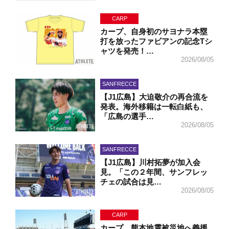
CARP
カープ、自身初のサヨナラ本塁
打を放ったファビアンの記念Tシ
ャツを発売！…
2026/08/05
SANFRECCE
【J1広島】大迫敬介の再合流を
発表。海外移籍は一転白紙も、
「広島の選手…
2026/08/05
SANFRECCE
【J1広島】川村拓夢が加入会
見。「この２年間、サンフレッ
チェの試合は見…
2026/08/05
CARP
カープ、熊本地震被災地へ義援