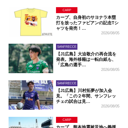
CARP
カープ、自身初のサヨナラ本塁
打を放ったファビアンの記念Tシ
ャツを発売！…
2026/08/05
SANFRECCE
【J1広島】大迫敬介の再合流を
発表。海外移籍は一転白紙も、
「広島の選手…
2026/08/05
SANFRECCE
【J1広島】川村拓夢が加入会
見。「この２年間、サンフレッ
チェの試合は見…
2026/08/05
CARP
カープ、熊本地震被災地へ義援