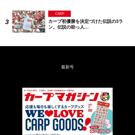
CARP
カープ初優勝を決定づけた伝説の3ラ
ン。伝説の助っ人…
最新号