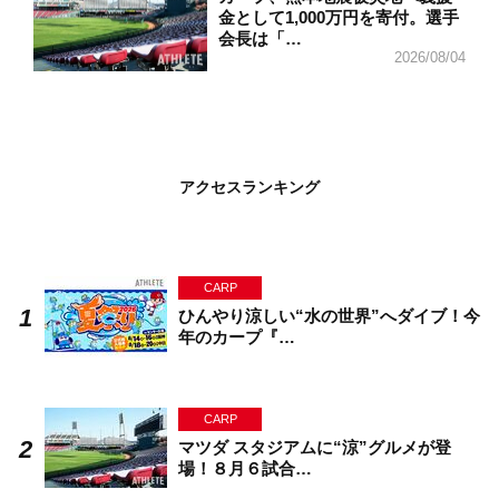
金として1,000万円を寄付。選手
会長は「…
2026/08/04
アクセスランキング
CARP
ひんやり涼しい“水の世界”へダイブ！今
年のカープ『…
CARP
マツダ スタジアムに“涼”グルメが登
場！８月６試合…