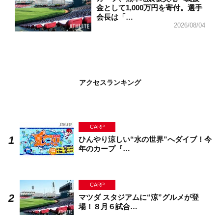
金として1,000万円を寄付。選手
会長は「…
2026/08/04
アクセスランキング
CARP
ひんやり涼しい“水の世界”へダイブ！今
年のカープ『…
CARP
マツダ スタジアムに“涼”グルメが登
場！８月６試合…