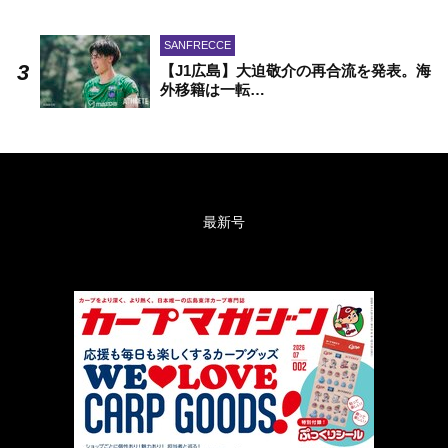
SANFRECCE
【J1広島】大迫敬介の再合流を発表。海
外移籍は一転…
最新号