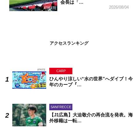
会長は「…
2026/08/04
アクセスランキング
CARP
ひんやり涼しい“水の世界”へダイブ！今
年のカープ『…
SANFRECCE
【J1広島】大迫敬介の再合流を発表。海
外移籍は一転…