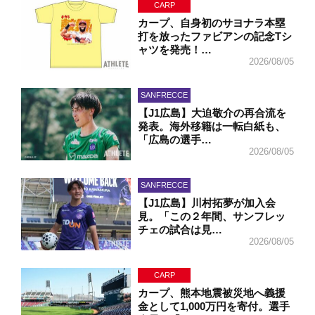
CARP
カープ、自身初のサヨナラ本塁
打を放ったファビアンの記念Tシ
ャツを発売！…
2026/08/05
SANFRECCE
【J1広島】大迫敬介の再合流を
発表。海外移籍は一転白紙も、
「広島の選手…
2026/08/05
SANFRECCE
【J1広島】川村拓夢が加入会
見。「この２年間、サンフレッ
チェの試合は見…
2026/08/05
CARP
カープ、熊本地震被災地へ義援
金として1,000万円を寄付。選手