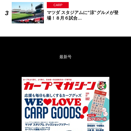
CARP
マツダ スタジアムに“涼”グルメが登
場！８月６試合…
最新号