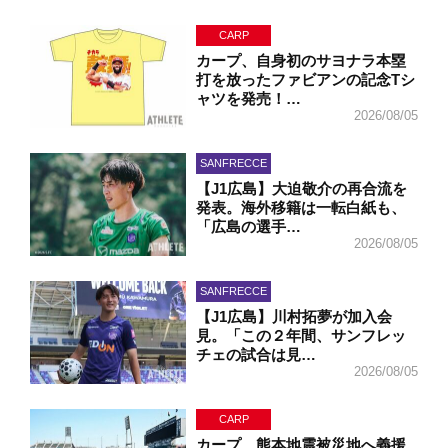
CARP
カープ、自身初のサヨナラ本塁
打を放ったファビアンの記念Tシ
ャツを発売！…
2026/08/05
SANFRECCE
【J1広島】大迫敬介の再合流を
発表。海外移籍は一転白紙も、
「広島の選手…
2026/08/05
SANFRECCE
【J1広島】川村拓夢が加入会
見。「この２年間、サンフレッ
チェの試合は見…
2026/08/05
CARP
カープ、熊本地震被災地へ義援