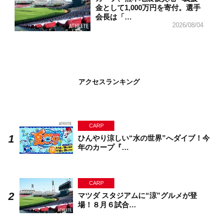
金として1,000万円を寄付。選手
会長は「…
2026/08/04
アクセスランキング
CARP
ひんやり涼しい“水の世界”へダイブ！今
年のカープ『…
CARP
マツダ スタジアムに“涼”グルメが登
場！８月６試合…