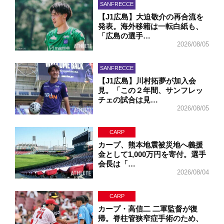
SANFRECCE
【J1広島】大迫敬介の再合流を
発表。海外移籍は一転白紙も、
「広島の選手…
2026/08/05
SANFRECCE
【J1広島】川村拓夢が加入会
見。「この２年間、サンフレッ
チェの試合は見…
2026/08/05
CARP
カープ、熊本地震被災地へ義援
金として1,000万円を寄付。選手
会長は「…
2026/08/04
CARP
カープ・高信二 二軍監督が復
帰。脊柱管狭窄症手術のため、