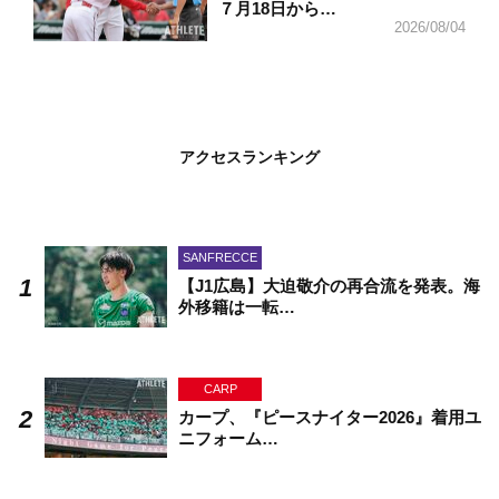
７月18日から…
2026/08/04
アクセスランキング
SANFRECCE
【J1広島】大迫敬介の再合流を発表。海
外移籍は一転…
CARP
カープ、『ピースナイター2026』着用ユ
ニフォーム…