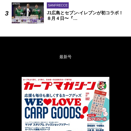
SANFRECCE
J1広島とセブン-イレブンが初コラボ！
８月４日〜『…
最新号