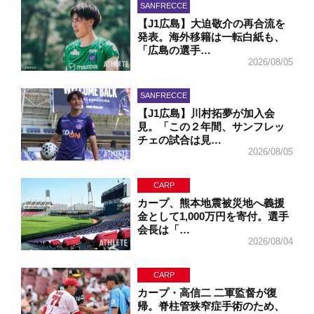
SANFRECCE
【J1広島】大迫敬介の再合流を
発表。海外移籍は一転白紙も、
「広島の選手…
2026/08/05
SANFRECCE
【J1広島】川村拓夢が加入会
見。「この２年間、サンフレッ
チェの試合は見…
2026/08/05
CARP
カープ、熊本地震被災地へ義援
金として1,000万円を寄付。選手
会長は「…
2026/08/04
CARP
カープ・高信二 二軍監督が復
帰。脊柱管狭窄症手術のため、