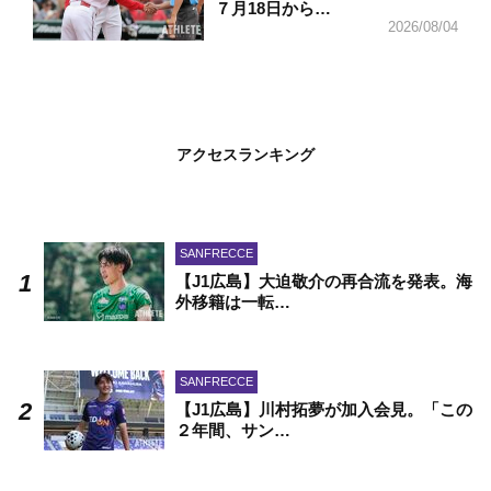
７月18日から…
2026/08/04
アクセスランキング
SANFRECCE
【J1広島】大迫敬介の再合流を発表。海
外移籍は一転…
SANFRECCE
【J1広島】川村拓夢が加入会見。「この
２年間、サン…