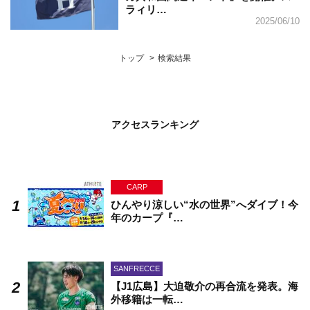
ラィリ…
2025/06/10
トップ
検索結果
アクセスランキング
CARP
ひんやり涼しい“水の世界”へダイブ！今
年のカープ『…
SANFRECCE
【J1広島】大迫敬介の再合流を発表。海
外移籍は一転…