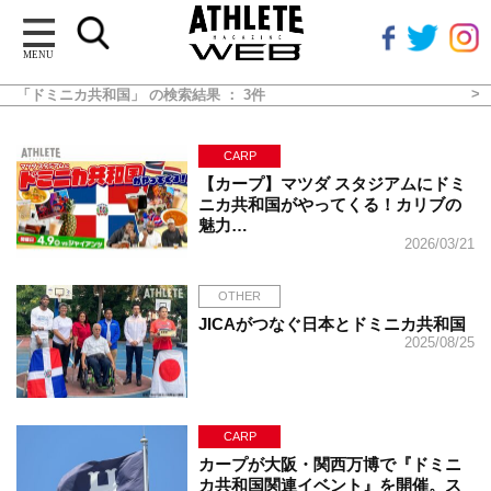
MENU
「ドミニカ共和国」 の検索結果 ： 3件
CARP
【カープ】マツダ スタジアムにドミ
ニカ共和国がやってくる！カリブの
魅力…
2026/03/21
OTHER
JICAがつなぐ日本とドミニカ共和国
2025/08/25
CARP
カープが大阪・関西万博で『ドミニ
カ共和国関連イベント』を開催。ス