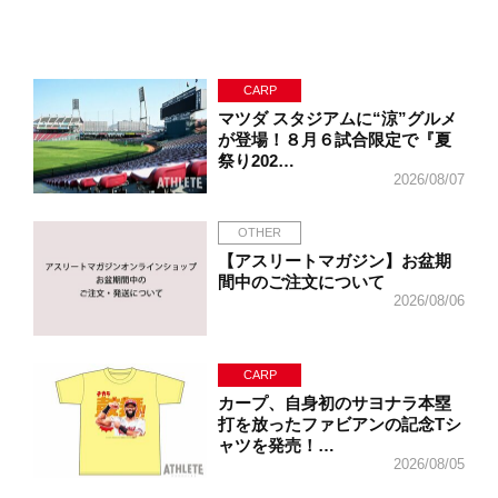
CARP
マツダ スタジアムに“涼”グルメ
が登場！８月６試合限定で『夏
祭り202…
2026/08/07
OTHER
【アスリートマガジン】お盆期
間中のご注文について
2026/08/06
CARP
カープ、自身初のサヨナラ本塁
打を放ったファビアンの記念Tシ
ャツを発売！…
2026/08/05