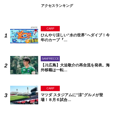
アクセスランキング
CARP
ひんやり涼しい“水の世界”へダイブ！今
年のカープ『…
SANFRECCE
【J1広島】大迫敬介の再合流を発表。海
外移籍は一転…
CARP
マツダ スタジアムに“涼”グルメが登
場！８月６試合…