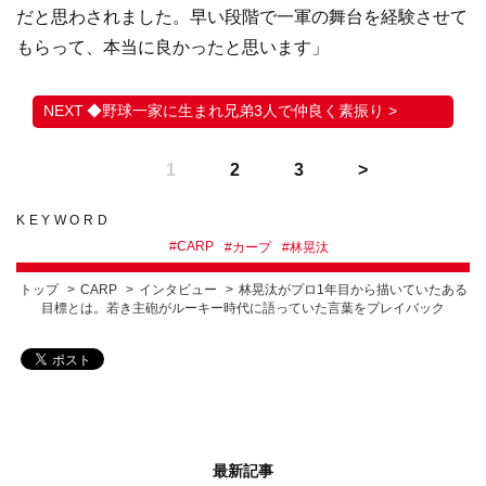
だと思わされました。早い段階で一軍の舞台を経験させて
もらって、本当に良かったと思います」
◆野球一家に生まれ兄弟3人で仲良く素振り >
1
2
3
KEYWORD
#
CARP
#
カープ
#
林晃汰
トップ
CARP
インタビュー
林晃汰がプロ1年目から描いていたある
目標とは。若き主砲がルーキー時代に語っていた言葉をプレイバック
最新記事