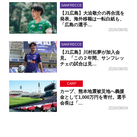
SANFRECCE
【J1広島】大迫敬介の再合流を
発表。海外移籍は一転白紙も、
「広島の選手…
2026/08/05
SANFRECCE
【J1広島】川村拓夢が加入会
見。「この２年間、サンフレッ
チェの試合は見…
2026/08/05
CARP
カープ、熊本地震被災地へ義援
金として1,000万円を寄付。選手
会長は「…
2026/08/04