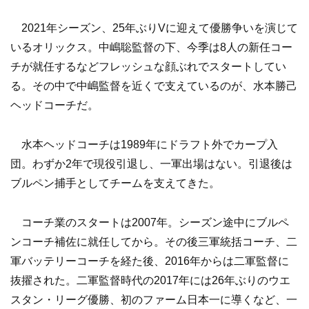
2021年シーズン、25年ぶりVに迎えて優勝争いを演じて
いるオリックス。中嶋聡監督の下、今季は8人の新任コー
チが就任するなどフレッシュな顔ぶれでスタートしてい
る。その中で中嶋監督を近くで支えているのが、水本勝己
ヘッドコーチだ。
水本ヘッドコーチは1989年にドラフト外でカープ入
団。わずか2年で現役引退し、一軍出場はない。引退後は
ブルペン捕手としてチームを支えてきた。
コーチ業のスタートは2007年。シーズン途中にブルペ
ンコーチ補佐に就任してから。その後三軍統括コーチ、二
軍バッテリーコーチを経た後、2016年からは二軍監督に
抜擢された。二軍監督時代の2017年には26年ぶりのウエ
スタン・リーグ優勝、初のファーム日本一に導くなど、一