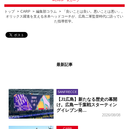
#
CARP
#
カープ
トップ
CARP
編集部コラム
「良いことは良い。悪いことは悪い」。
オリックス躍進を支える水本ヘッドコーチが、広島二軍監督時代に語ってい
た指導哲学。
最新記事
SANFRECCE
【J1広島】新たなる歴史の幕開
け。広島ー千葉戦スターティン
グイレブン発…
2026/08/08
CARP