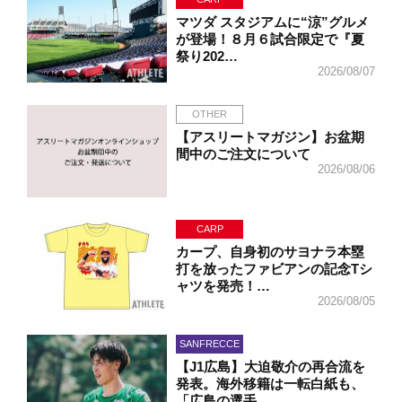
マツダ スタジアムに“涼”グルメ
が登場！８月６試合限定で『夏
祭り202…
2026/08/07
OTHER
【アスリートマガジン】お盆期
間中のご注文について
2026/08/06
CARP
カープ、自身初のサヨナラ本塁
打を放ったファビアンの記念Tシ
ャツを発売！…
2026/08/05
SANFRECCE
【J1広島】大迫敬介の再合流を
発表。海外移籍は一転白紙も、
「広島の選手…