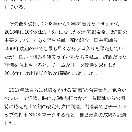
している。
その後を受け、2008年から10年間着けた『60』から、
2018年に10分の1の『6』になったのが安部友裕。3連覇の
主要メンバーである野村祐輔、菊池涼介、田中広輔ら
1989年度組の中でも最も早くからプロ入りを果たしてい
たが、長い下積みを経てライバルたちを猛追。課題だった
守備を向上させると、チームがリーグ優勝を果たした
2016年には出場試合数が飛躍的に増加した。
2017年は自らに発破をかける“覇気”の合言葉と、気合い
のプレーで活躍。時には5番も打つなど、首脳陣からの期
待に応えた上で初の規定打席に到達。到達者ではチームト
ップの打率.310をマークするなど、自己最高の成績を記録
した。