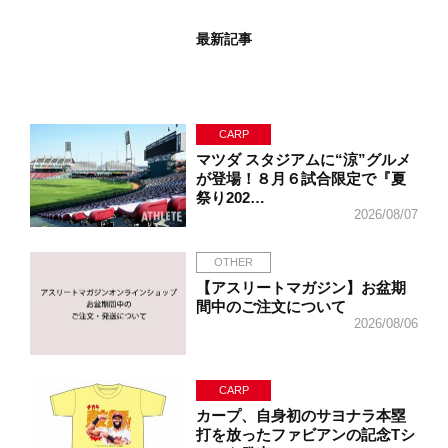
最新記事
CARP
マツダ スタジアムに“涼”グルメ
が登場！８月６試合限定で『夏
祭り202…
2026/08/07
OTHER
【アスリートマガジン】お盆期
間中のご注文について
2026/08/06
CARP
カープ、自身初のサヨナラ本塁
打を放ったファビアンの記念Tシ