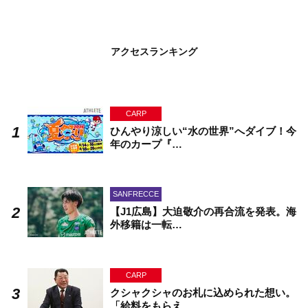
アクセスランキング
CARP
ひんやり涼しい“水の世界”へダイブ！今
年のカープ『…
SANFRECCE
【J1広島】大迫敬介の再合流を発表。海
外移籍は一転…
CARP
クシャクシャのお札に込められた想い。
「給料をもらえ…