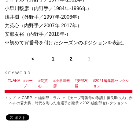
小早川毅彦（内野手／1984年-1996年）
浅井樹（外野手／1997年-2006年）
梵英心（内野手／2007年-2017年）
安部友裕（内野手／2018年-）
※初めて背番号を付けたシーズンのポジションを表記。
1
2
3
KEYWORD
#
CARP
#
カー
#
梵英
#
小早川毅
#
安部友
#
2021編集部セレクシ
プ
心
彦
裕
ョン
トップ
CARP
編集部コラム
【カープ背番号の系譜】優良助っ人に赤
ヘルの若大将、時代を彩った名選手が継承＜2021編集部セレクション＞