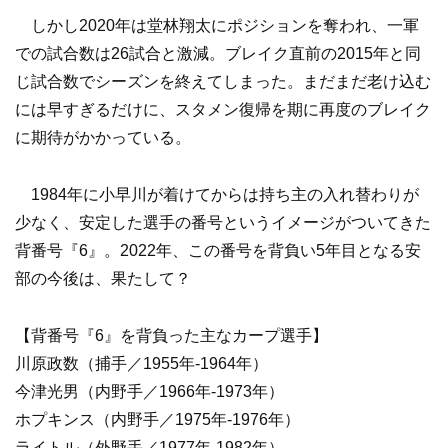
しかし2020年は堂林翔太にポジションを奪われ、一軍
での試合数は26試合と激減。ブレイク直前の2015年と同
じ試合数でシーズンを終えてしまった。まだまだ老け込む
には早すぎるだけに、スタメン復帰を期に再度のブレイク
に期待がかかっている。
1984年に小早川が着けてからは持ち主の入れ替わりが
少なく、安定した選手の番号というイメージがついてきた
背番号『6』。2022年、この番号を背負い5年目となる安
部の今後は、果たして？
【背番号『6』を背負った主なカープ選手】
川原政数（捕手／1955年-1964年）
今津光男（内野手／1966年-1973年）
ホプキンス（内野手／1975年-1976年）
ライトル（外野手／1977年-1982年）