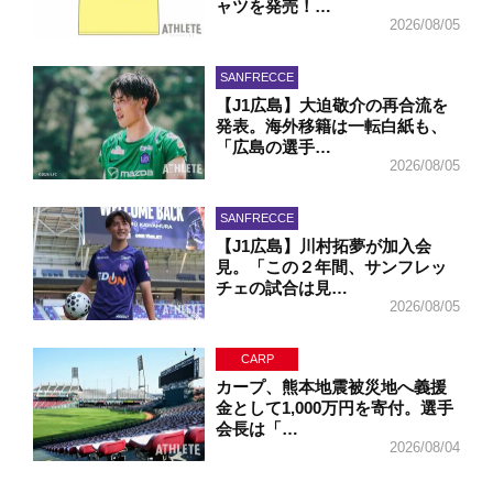
ャツを発売！…
2026/08/05
SANFRECCE
【J1広島】大迫敬介の再合流を
発表。海外移籍は一転白紙も、
「広島の選手…
2026/08/05
SANFRECCE
【J1広島】川村拓夢が加入会
見。「この２年間、サンフレッ
チェの試合は見…
2026/08/05
CARP
カープ、熊本地震被災地へ義援
金として1,000万円を寄付。選手
会長は「…
2026/08/04