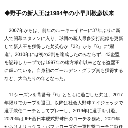
◆野手の新人王は1984年の小早川毅彦以来
2007年からは、前年のルーキーイヤーに37年ぶりに新
人で開幕スタメンに入り、球団の新人最多安打記録を更新
して新人王を獲得した梵英心が『32』から『6』に“躍
進”。2010年には初の3割を達成したのみならず、43盗塁
を記録しカープでは1997年の緒方孝市以来となる盗塁王
に輝いている。自身初のゴールデン・グラブ賞も獲得する
など、大当たりの年となった。
11シーズンを背番号『6』とともに過ごした梵は、2017
年限りでカープを退団。以降は社会人野球エイジェックで
選手兼任コーチとしてプレーし、2019年に選手を引退。
2020年はJFE西日本硬式野球部のコーチを務め、2021年
からはオリックス・バファローズの一軍打撃コーチに就任