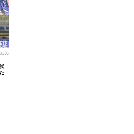
08/05
試
た