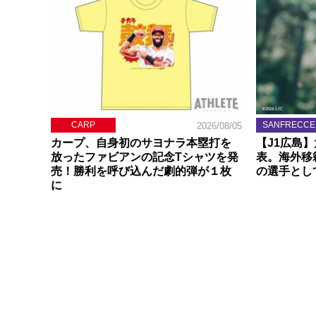
CARP
SANFRECCE
2026/08/05
カープ、自身初のサヨナラ本塁打を
【J1広島
放ったファビアンの記念Tシャツを発
表。海外移
売！勝利を呼び込んだ劇的弾が１枚
の選手とし
に