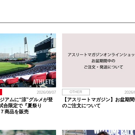
OTHER
2026/08/07
2026/
タジアムに“涼”グルメが登
【アスリートマガジン】お盆期間
試合限定で『夏祭り
のご注文について
定７商品を販売