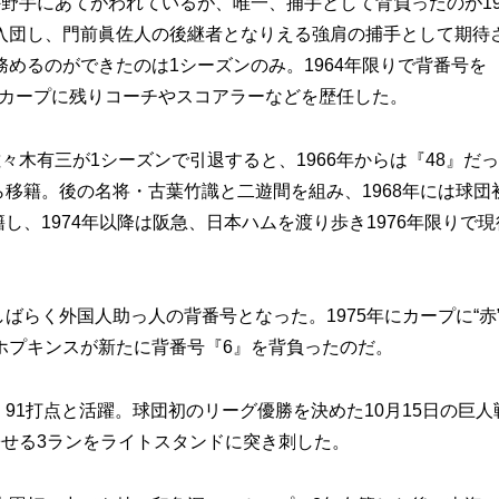
手にあてがわれているが、唯一、捕手として背負ったのが19
入団し、門前眞佐人の後継者となりえる強肩の捕手として期待
めるのができたのは1シーズンのみ。1964年限りで背番号を
後はカープに残りコーチやスコアラーなどを歴任した。
木有三が1シーズンで引退すると、1966年からは『48』だ
ら移籍。後の名将・古葉竹識と二遊間を組み、1968年には球団
し、1974年以降は阪急、日本ハムを渡り歩き1976年限りで現
ばらく外国人助っ人の背番号となった。1975年にカープに“赤
ホプキンスが新たに背番号『6』を背負ったのだ。
91打点と活躍。球団初のリーグ優勝を決めた10月15日の巨人
寄せる3ランをライトスタンドに突き刺した。