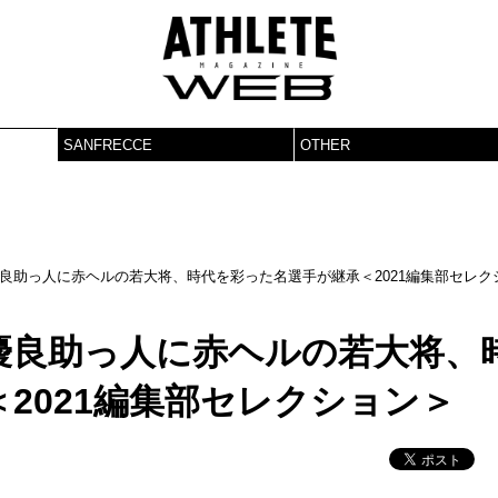
SANFRECCE
OTHER
良助っ人に赤ヘルの若大将、時代を彩った名選手が継承＜2021編集部セレク
優良助っ人に赤ヘルの若大将、
2021編集部セレクション＞