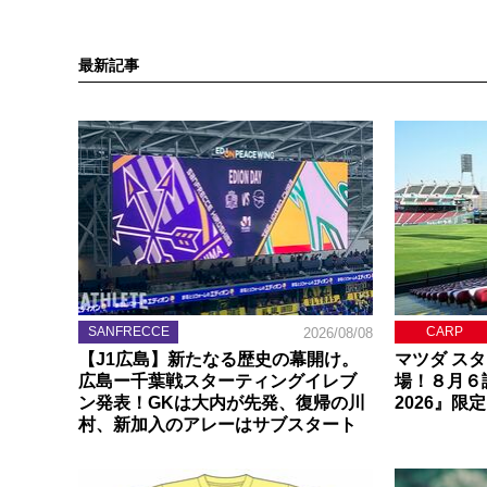
最新記事
SANFRECCE
CARP
2026/08/08
【J1広島】新たなる歴史の幕開け。
マツダ ス
広島ー千葉戦スターティングイレブ
場！８月６
ン発表！GKは大内が先発、復帰の川
2026』限
村、新加入のアレーはサブスタート