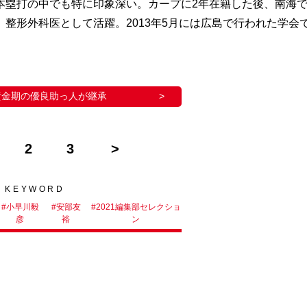
塁打の中でも特に印象深い。カープに2年在籍した後、南海で
整形外科医として活躍。2013年5月には広島で行われた学会
黄金期の優良助っ人が継承
2
3
KEYWORD
#
小早川毅
#
安部友
#
2021編集部セレクショ
彦
裕
ン