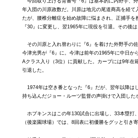
今回取り上げる背番号『6』は基本的に内野手、外野
年入団の川原政数だ。川原は地元の尾道商高を経て
たが、腰椎分離症を始め故障に悩まされ、正捕手を務
『30』に変更し、翌1965年に現役を引退。その
その川原と入れ替わりに『6』を着けた外野手の佐々
今津光男が『6』に。今津は前年の1965年に中日か
Aクラス入り（3位）に貢献した。カープには9年在籍
引退した。
1974年は空き番となった『6』だが、翌年以降はし
持ち込んだジョー・ルーツ監督の声掛けで入団した
ホプキンスはこの年130試合に出場し、33本塁打、
（後楽園球場）では、8回表に初優勝をグッと引き