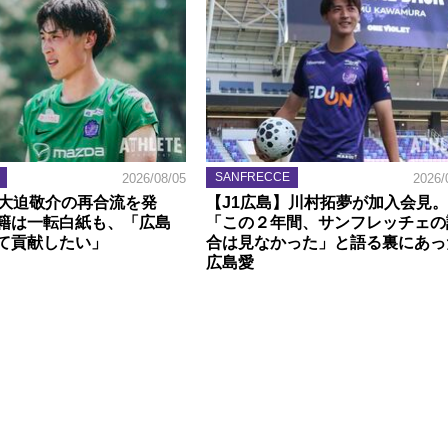
SANFRECCE
2026/08/05
2026/
】大迫敬介の再合流を発
【J1広島】川村拓夢が加入会見。
籍は一転白紙も、「広島
「この２年間、サンフレッチェの
て貢献したい」
合は見なかった」と語る裏にあっ
広島愛