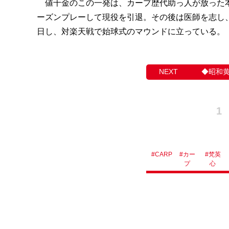
値千金のこの一発は、カープ歴代助っ人が放った本
ーズンプレーして現役を引退。その後は医師を志し、
日し、対楽天戦で始球式のマウンドに立っている。
​◆昭和
1
#
CARP
#
カー
#
梵英
プ
心