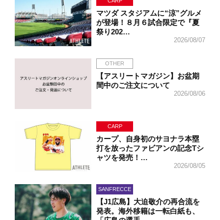
CARP
マツダ スタジアムに“涼”グルメ
が登場！８月６試合限定で『夏
祭り202…
2026/08/07
OTHER
【アスリートマガジン】お盆期
間中のご注文について
2026/08/06
CARP
カープ、自身初のサヨナラ本塁
打を放ったファビアンの記念Tシ
ャツを発売！…
2026/08/05
SANFRECCE
【J1広島】大迫敬介の再合流を
発表。海外移籍は一転白紙も、