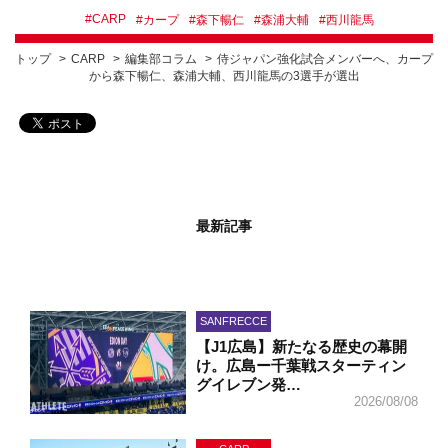
#
CARP
#
カープ
#
森下暢仁
#
森浦大輔
#
西川龍馬
トップ
CARP
編集部コラム
侍ジャパン強化試合メンバーへ、カープ
から森下暢仁、森浦大輔、西川龍馬の3選手が選出
最新記事
SANFRECCE
【J1広島】新たなる歴史の幕開
け。広島ー千葉戦スターティン
グイレブン発…
2026/08/08