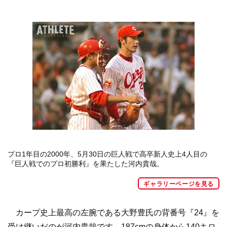
プロ1年目の2000年、5月30日の巨人戦で高卒新人史上4人目の
『巨人戦でのプロ初勝利』を果たした河内貴哉。
ギャラリーページを見る
カープ史上最高の左腕である大野豊氏の背番号『24』を
受け継いだのが河内貴哉です。187cmの身体から140キロ