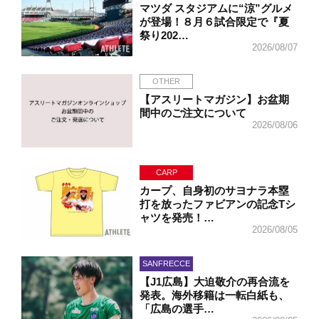
マツダ スタジアムに“涼”グルメ
が登場！８月６試合限定で『夏
祭り202…
2026/08/07
OTHER
【アスリートマガジン】お盆期
間中のご注文について
2026/08/06
CARP
カープ、自身初のサヨナラ本塁
打を放ったファビアンの記念Tシ
ャツを発売！…
2026/08/05
SANFRECCE
【J1広島】大迫敬介の再合流を
発表。海外移籍は一転白紙も、
「広島の選手…