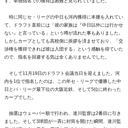
ず、単独指名での獲得は困難と見られていました。
特に同じセ・リーグの中日も河内獲得に本腰を入れてい
て、ドラフト直前には「彼の家族は『中日以外には行かせ
ない』と言っている」という噂が流れた事もありました。
しかしカープとしても高校側に挨拶を済ませており、「交
渉権を獲得できれば彼は入団する」という感触を得ていた
ので、指名を回避する気は全くありませんでした。
そして11月19日のドラフト会議当日を迎えました。河
内を1位で指名したのは、この年セ・リーグで優勝した中
日とパ・リーグ最下位の大阪近鉄、そして5位に終わった
カープでした。
抽選はウェーバー順で行われ、達川監督は2番目に引き
ました。そして3球団が一斉に封筒を開けた瞬間、達川監