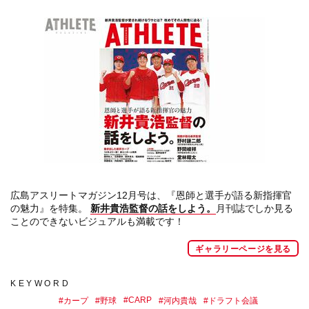
広島アスリートマガジン12月号は、『恩師と選手が語る新指揮官
の魅力』を特集。
新井貴浩監督の話をしよう。
月刊誌でしか見る
ことのできないビジュアルも満載です！
ギャラリーページを見る
KEYWORD
#
CARP
#
カープ
#
野球
#
河内貴哉
#
ドラフト会議