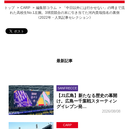
トップ
CARP
編集部コラム
「中日以外には行かせない」の噂まで流
れた高校生No.1左腕。3球団競合の末に引き当てた河内貴哉指名の裏側
《2022年・人気記事セレクション》
最新記事
SANFRECCE
【J1広島】新たなる歴史の幕開
け。広島ー千葉戦スターティン
グイレブン発…
2026/08/08
CARP