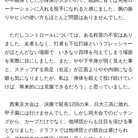
やや細身でしたが身体が大きいので、順調に育てば先発ロ
ーテーションに入れる投手になれると感じました。腕の振
りやヒジの使い方もほとんど問題はありませんでした。
ただしコントロールについては、ある程度の不安はあり
ました。走者もなく、打者も下位打線というプレッシャー
がほとんどない場面で、いきなり四球を与えてしまう場面
を実際に目にしました。また、やや下半身が弱く見えた事
と、ステップする前足（右足）が正面よりやや内側になる
癖も気になりましたが、私は「身体を鍛えて投げ続けてい
けば、将来的には克服できるだろう」と思っていました。
西東京大会は、決勝で延長12回の末、日大三高に敗れ、
甲子園には行けませんでした。しかし同大会でのピッチン
グから、カープだけでなく、他球団からも注目を浴びる事
となりました。ドラフトでは他球団との競合は避けられ