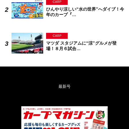
CARP
ひんやり涼しい“水の世界”へダイブ！今
年のカープ『…
CARP
マツダ スタジアムに“涼”グルメが登
場！８月６試合…
最新号